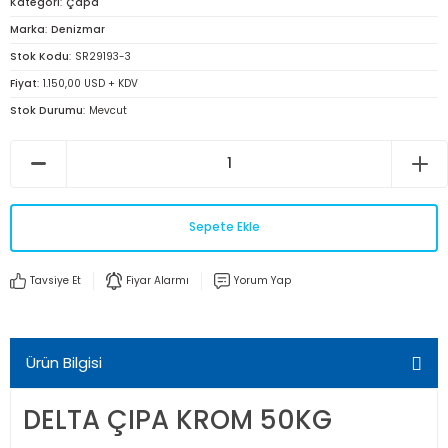
Kategori
Çapa
Marka
Denizmar
Stok Kodu
SR29193-3
Fiyat
1.150,00 USD + KDV
Stok Durumu
Mevcut
Sepete Ekle
Tavsiye Et
Fiyar Alarmı
Yorum Yap
Ürün Bilgisi
DELTA ÇIPA KROM 50KG