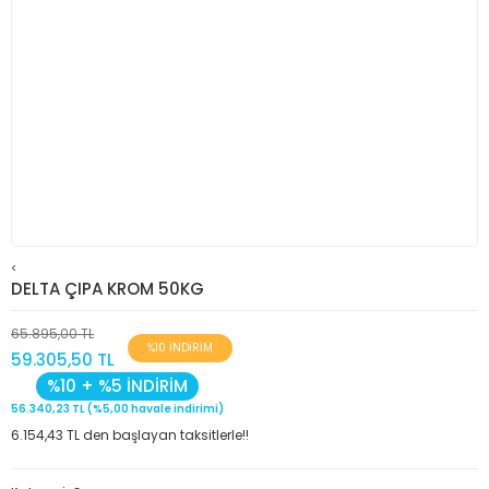
<
DELTA ÇIPA KROM 50KG
65.895,00 TL
%10 İNDİRİM
59.305,50 TL
%10 + %5 İNDİRİM
56.340,23 TL (%5,00 havale indirimi)
6.154,43 TL den başlayan taksitlerle!!