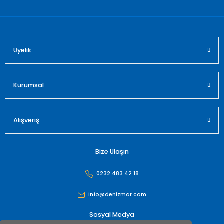
Bu ürüne benzer farklı alternatifler olmalı.
Üyelik
Gönder
Kurumsal
Alışveriş
Bize Ulaşın
0232 483 42 18
info@denizmar.com
Sosyal Medya