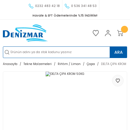
0232 483 42 18
0 536 341 48 53
Havale & EFT Ödemelerinde %15 İNDİRİM!
ARA
Anasayfa
Tekne Malzemeleri
Rıhtım / Liman
Çapa
DELTA ÇIPA KROM 