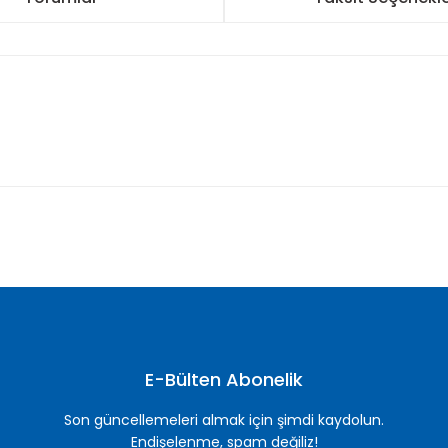
nularda yetersiz gördüğünüz noktaları öneri formunu kullanarak tarafımı
Bu ürüne ilk yorumu siz yapın!
Yorum Yaz
E-Bülten Abonelik
Son güncellemeleri almak için şimdi kaydolun.
Endişelenme, spam değiliz!