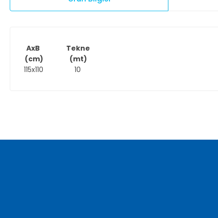
AxB Tekne
(cm) (mt)
115x110 10
Bu ürünün fiyat bilgisi, resim, ürün açıklamalarında ve diğer ko
Görüş ve önerileriniz için teşekkür ederiz.
Ürün resmi kalitesiz, bozuk veya görüntülenemiyor.
Ürün açıklamasında eksik bilgiler bulunuyor.
Ürün bilgilerinde hatalar bulunuyor.
Ürün fiyatı diğer sitelerden daha pahalı.
Bu ürüne benzer farklı alternatifler olmalı.