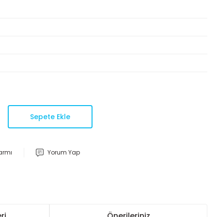
Sepete Ekle
larmı
Yorum Yap
ri
Önerileriniz