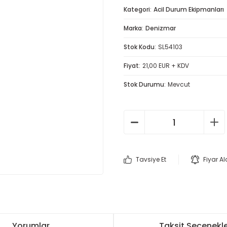
Kategori
Acil Durum Ekipmanları
Marka
Denizmar
Stok Kodu
SL54103
Fiyat
21,00 EUR + KDV
Stok Durumu
Mevcut
Tavsiye Et
Fiyar A
Yorumlar
Taksit Seçenekle