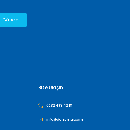
Gönder
Bize Ulaşın
0232 483 42 18
info@denizmar.com