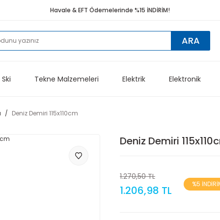
Havale & EFT Ödemelerinde %15 İNDİRİM!
ARA
 Ski
Tekne Malzemeleri
Elektrik
Elektronik
ı
Deniz Demiri 115x110cm
Deniz Demiri 115x110
1.270,50 TL
%5 İNDİRİ
1.206,98 TL