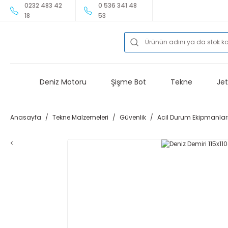
0232 483 42
0 536 341 48
18
53
Deniz Motoru
Şişme Bot
Tekne
Jet
Anasayfa
Tekne Malzemeleri
Güvenlik
Acil Durum Ekipmanlar
<