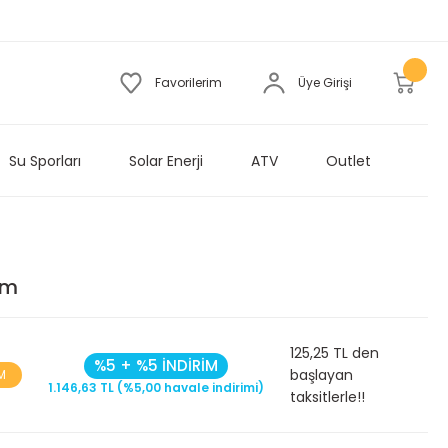
Favorilerim
Üye Girişi
Su Sporları
Solar Enerji
ATV
Outlet
cm
125,25 TL den
%5 + %5 İNDİRİM
başlayan
M
1.146,63 TL (%5,00 havale indirimi)
taksitlerle!!