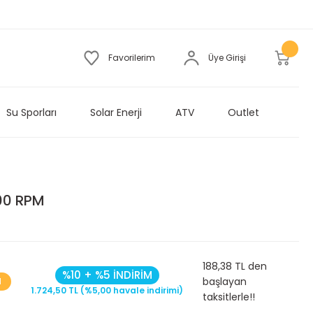
Favorilerim
Üye Girişi
Su Sporları
Solar Enerji
ATV
Outlet
00 RPM
188,38 TL den
%10 + %5 İNDİRİM
başlayan
M
1.724,50 TL (%5,00 havale indirimi)
taksitlerle!!