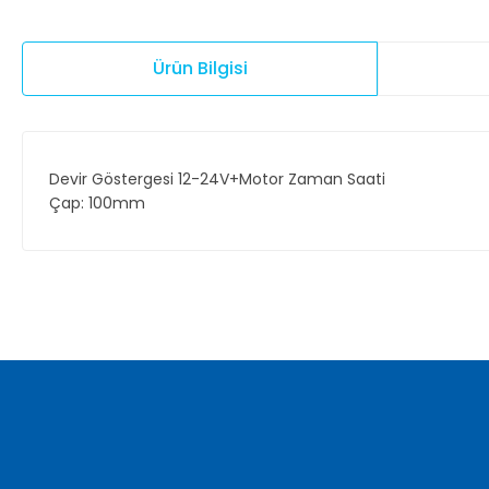
Ürün Bilgisi
Devir Göstergesi 12-24V+Motor Zaman Saati
Çap: 100mm
Bu ürünün fiyat bilgisi, resim, ürün açıklamalarında ve diğer ko
Görüş ve önerileriniz için teşekkür ederiz.
Ürün resmi kalitesiz, bozuk veya görüntülenemiyor.
Ürün açıklamasında eksik bilgiler bulunuyor.
Ürün bilgilerinde hatalar bulunuyor.
Ürün fiyatı diğer sitelerden daha pahalı.