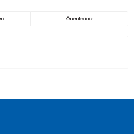
ri
Önerileriniz
za iletebilirsiniz.