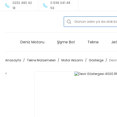
0232 483 42
0 536 341 48
18
53
Deniz Motoru
Şişme Bot
Tekne
Jet
Anasayfa
Tekne Malzemeleri
Motor Aksamı
Gösterge
Devi
<