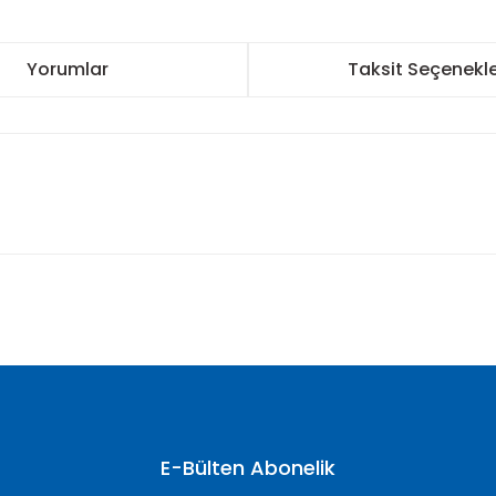
Yorumlar
Taksit Seçenekle
nularda yetersiz gördüğünüz noktaları öneri formunu kullanarak tarafımı
Bu ürüne ilk yorumu siz yapın!
Yorum Yaz
E-Bülten Abonelik