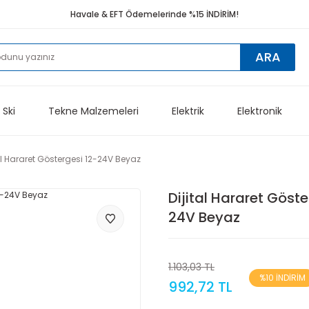
Havale & EFT Ödemelerinde %15 İNDİRİM!
ARA
 Ski
Tekne Malzemeleri
Elektrik
Elektronik
al Hararet Göstergesi 12-24V Beyaz
Dijital Hararet Göste
24V Beyaz
1.103,03 TL
%10 İNDİRİM
992,72 TL