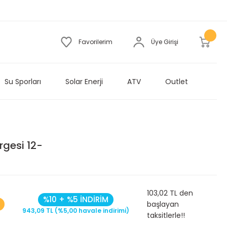
Favorilerim
Üye Girişi
Su Sporları
Solar Enerji
ATV
Outlet
rgesi 12-
103,02 TL den
%10 + %5 İNDİRİM
başlayan
943,09 TL (%5,00 havale indirimi)
taksitlerle!!