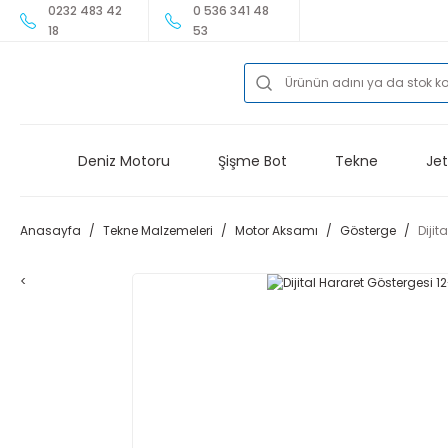
0232 483 42
0 536 341 48
18
53
Deniz Motoru
Şişme Bot
Tekne
Jet
Anasayfa
Tekne Malzemeleri
Motor Aksamı
Gösterge
Dijit
<