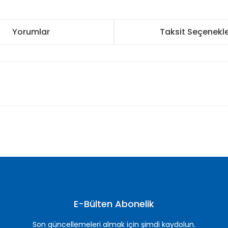
Yorumlar
Taksit Seçenekle
nularda yetersiz gördüğünüz noktaları öneri formunu kullanarak tarafımı
Bu ürüne ilk yorumu siz yapın!
Yorum Yaz
E-Bülten Abonelik
Son güncellemeleri almak için şimdi kaydolun.