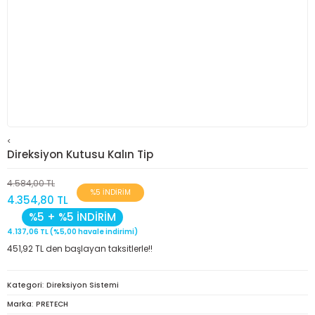
<
Direksiyon Kutusu Kalın Tip
4.584,00 TL
%5 İNDİRİM
4.354,80 TL
%5 + %5 İNDİRİM
4.137,06 TL (%5,00 havale indirimi)
451,92 TL den başlayan taksitlerle!!
Kategori
Direksiyon Sistemi
Marka
PRETECH