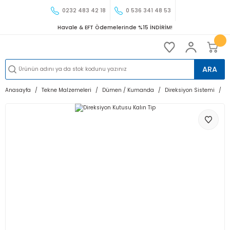
0232 483 42 18
0 536 341 48 53
Havale & EFT Ödemelerinde %15 İNDİRİM!
ARA
Anasayfa
Tekne Malzemeleri
Dümen / Kumanda
Direksiyon Sistemi
D