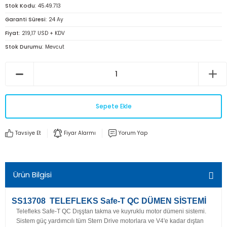
Stok Kodu
45.49.713
Garanti Süresi
24 Ay
Fiyat
219,17 USD + KDV
Stok Durumu
Mevcut
Sepete Ekle
Tavsiye Et
Fiyar Alarmı
Yorum Yap
Ürün Bilgisi
SS13708 TELEFLEKS Safe-T QC DÜMEN SİSTEMİ
Telefleks Safe-T QC Dışştan takma ve kuyruklu motor dümeni sistemi.
Sistem güç yardımcılı tüm Stern Drive motorlara ve V4'e kadar dıştan