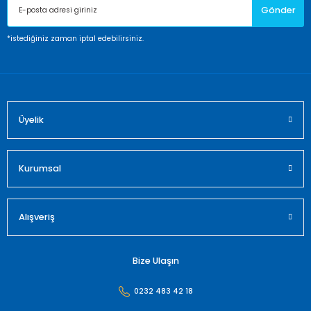
Gönder
Ürün bilgilerinde hatalar bulunuyor.
Ürün fiyatı diğer sitelerden daha pahalı.
*istediğiniz zaman iptal edebilirsiniz.
Bu ürüne benzer farklı alternatifler olmalı.
Üyelik
Gönder
Kurumsal
Alışveriş
Bize Ulaşın
0232 483 42 18