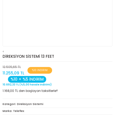
<
DİREKSİYON SİSTEMİ 13 FEET
12.505,65 TL
%10 İNDİRİM
11.255,09 TL
%10 + %5 İNDİRİM
10.692,33 TL (%5,00 havale indirimi)
1.168,00 TL den başlayan taksitlerle!!
Kategori
Direksiyon Sistemi
Marka
Teleflex