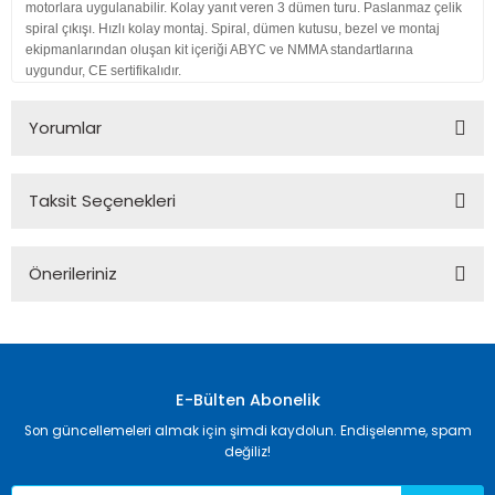
motorlara uygulanabilir. Kolay yanıt veren 3 dümen turu. Paslanmaz çelik
spiral çıkışı. Hızlı kolay montaj. Spiral, dümen kutusu, bezel ve montaj
ekipmanlarından oluşan kit içeriği ABYC ve NMMA standartlarına
uygundur, CE sertifikalıdır.
Yorumlar
Taksit Seçenekleri
Bu ürüne ilk yorumu siz yapın!
Önerileriniz
Yorum Yaz
Bu ürünün fiyat bilgisi, resim, ürün açıklamalarında ve diğer
konularda yetersiz gördüğünüz noktaları öneri formunu
kullanarak tarafımıza iletebilirsiniz.
Görüş ve önerileriniz için teşekkür ederiz.
E-Bülten Abonelik
Son güncellemeleri almak için şimdi kaydolun. Endişelenme, spam
Ürün resmi kalitesiz, bozuk veya görüntülenemiyor.
değiliz!
Ürün açıklamasında eksik bilgiler bulunuyor.