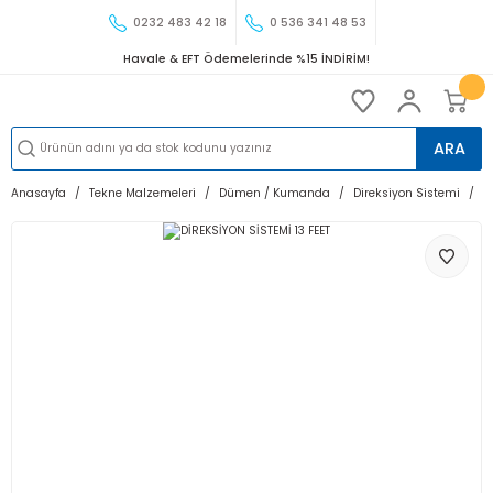
0232 483 42 18
0 536 341 48 53
Havale & EFT Ödemelerinde %15 İNDİRİM!
ARA
Anasayfa
Tekne Malzemeleri
Dümen / Kumanda
Direksiyon Sistemi
D