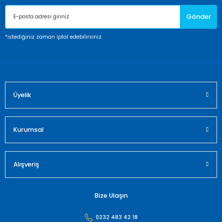
Ürün açıklamasında eksik bilgiler bulunuyor.
Gönder
Ürün bilgilerinde hatalar bulunuyor.
Ürün fiyatı diğer sitelerden daha pahalı.
*istediğiniz zaman iptal edebilirsiniz.
Bu ürüne benzer farklı alternatifler olmalı.
Üyelik
Gönder
Kurumsal
Alışveriş
Bize Ulaşın
0232 483 42 18