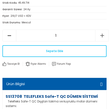
Stok Kodu
45.49.714
Garanti Süresi
24 Ay
Fiyat
219,17 USD + KDV
Stok Durumu
Mevcut
Sepete Ekle
Tavsiye Et
Fiyar Alarmı
Yorum Yap
Ürün Bilgisi
SS13708 TELEFLEKS Safe-T QC DÜMEN SİSTEMİ
Telefleks Safe-T QC Dışştan takma ve kuyruklu motor dümeni
sistemi.