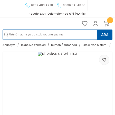
0232 483 42 18
0 536 341 48 53
Havale & EFT Ödemelerinde %15 İNDİRİM!
ARA
Anasayfa
Tekne Malzemeleri
Dümen / Kumanda
Direksiyon Sistemi
D