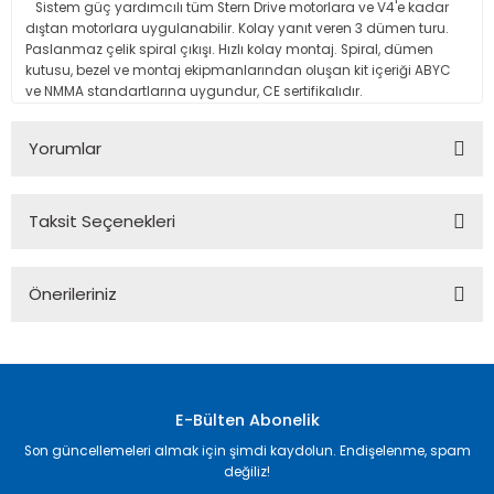
Sistem güç yardımcılı tüm Stern Drive motorlara ve V4'e kadar
dıştan motorlara uygulanabilir. Kolay yanıt veren 3 dümen turu.
Paslanmaz çelik spiral çıkışı. Hızlı kolay montaj. Spiral, dümen
kutusu, bezel ve montaj ekipmanlarından oluşan kit içeriği ABYC
ve NMMA standartlarına uygundur, CE sertifikalıdır.
Yorumlar
Taksit Seçenekleri
Bu ürüne ilk yorumu siz yapın!
Önerileriniz
Yorum Yaz
Bu ürünün fiyat bilgisi, resim, ürün açıklamalarında ve diğer
konularda yetersiz gördüğünüz noktaları öneri formunu
kullanarak tarafımıza iletebilirsiniz.
Görüş ve önerileriniz için teşekkür ederiz.
E-Bülten Abonelik
Son güncellemeleri almak için şimdi kaydolun. Endişelenme, spam
Ürün resmi kalitesiz, bozuk veya görüntülenemiyor.
değiliz!