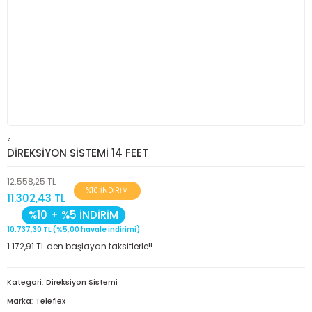
<
DİREKSİYON SİSTEMİ 14 FEET
12.558,25 TL
%10 İNDİRİM
11.302,43 TL
%10 + %5 İNDİRİM
10.737,30 TL (%5,00 havale indirimi)
1.172,91 TL den başlayan taksitlerle!!
Kategori
Direksiyon Sistemi
Marka
Teleflex