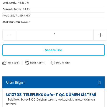
Stok Kodu
45.49.715
Garanti Süresi
24 Ay
Fiyat
219,17 USD + KDV
Stok Durumu
Mevcut
Sepete Ekle
Tavsiye Et
Fiyar Alarmı
Yorum Yap
Ürün Bilgisi
SS13708 TELEFLEKS Safe-T QC DÜMEN SİSTEMİ
Telefleks Safe-T QC Dışştan takma ve kuyruklu motor dümeni
sistemi.