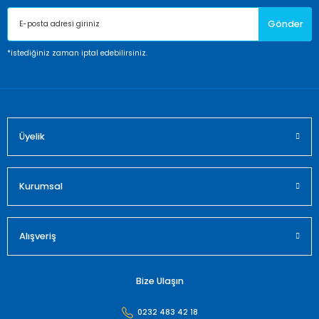
Ürün açıklamasında eksik bilgiler bulunuyor.
Gönder
Ürün bilgilerinde hatalar bulunuyor.
Ürün fiyatı diğer sitelerden daha pahalı.
*istediğiniz zaman iptal edebilirsiniz.
Bu ürüne benzer farklı alternatifler olmalı.
Üyelik
Gönder
Kurumsal
Alışveriş
Bize Ulaşın
0232 483 42 18