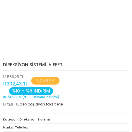
<
DİREKSİYON SİSTEMİ 15 FEET
12.558,25 TL
%10 İNDİRİM
11.302,43 TL
%10 + %5 İNDİRİM
10.737,30 TL (%5,00 havale indirimi)
1.172,91 TL den başlayan taksitlerle!!
Kategori
Direksiyon Sistemi
Marka
Teleflex