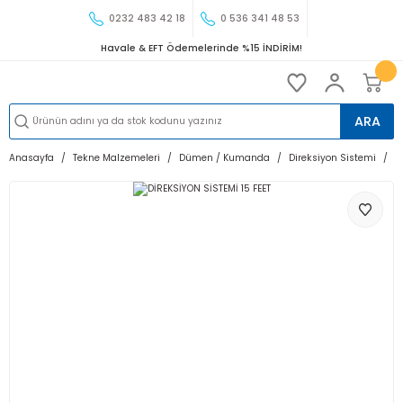
0232 483 42 18
0 536 341 48 53
Havale & EFT Ödemelerinde %15 İNDİRİM!
ARA
Anasayfa
Tekne Malzemeleri
Dümen / Kumanda
Direksiyon Sistemi
D