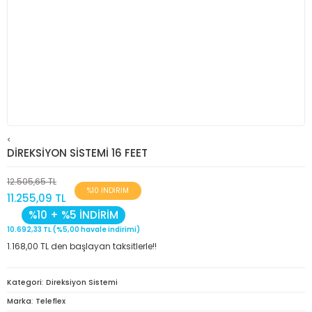
<
DİREKSİYON SİSTEMİ 16 FEET
12.505,65 TL
%10 İNDİRİM
11.255,09 TL
%10 + %5 İNDİRİM
10.692,33 TL (%5,00 havale indirimi)
1.168,00 TL den başlayan taksitlerle!!
Kategori
Direksiyon Sistemi
Marka
Teleflex