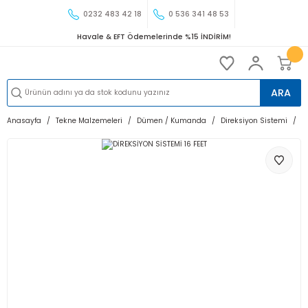
0232 483 42 18
0 536 341 48 53
Havale & EFT Ödemelerinde %15 İNDİRİM!
ARA
Anasayfa
Tekne Malzemeleri
Dümen / Kumanda
Direksiyon Sistemi
D