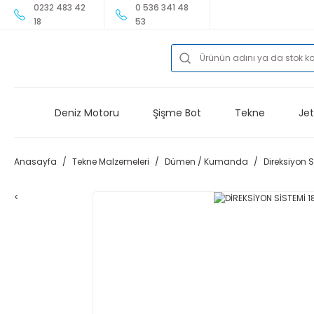
0232 483 42
0 536 341 48
18
53
Deniz Motoru
Şişme Bot
Tekne
Jet
Anasayfa
Tekne Malzemeleri
Dümen / Kumanda
Direksiyon 
<