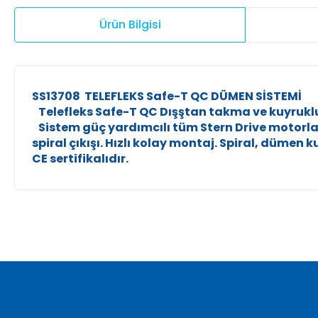
Ürün Bilgisi
SS13708 TELEFLEKS Safe-T QC DÜMEN SİSTEMİ
Telefleks Safe-T QC Dışştan takma ve kuyrukl
Sistem güç yardımcılı tüm Stern Drive motorlar
spiral çıkışı. Hızlı kolay montaj. Spiral, düm
CE sertifikalıdır.
Bu ürünün fiyat bilgisi, resim, ürün açıklamalarında ve diğer ko
Görüş ve önerileriniz için teşekkür ederiz.
Ürün resmi kalitesiz, bozuk veya görüntülenemiyor.
Ürün açıklamasında eksik bilgiler bulunuyor.