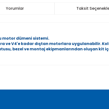
Yorumlar
Taksit Seçenekle
u motor dümeni sistemi.
a ve V4'e kadar dıştan motorlara uygulanabilir. Kol
en kutusu, bezel ve montaj ekipmanlarından oluşan kit
nularda yetersiz gördüğünüz noktaları öneri formunu kullanarak tarafımı
Bu ürüne ilk yorumu siz yapın!
Yorum Yaz