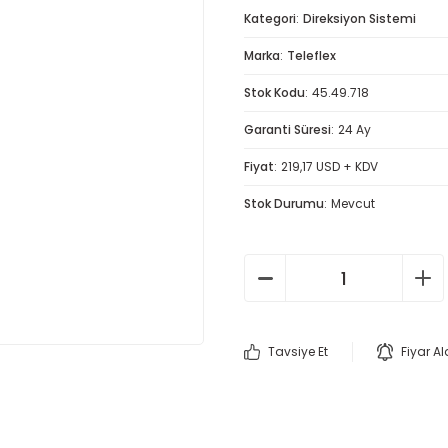
Kategori
Direksiyon Sistemi
Marka
Teleflex
Stok Kodu
45.49.718
Garanti Süresi
24 Ay
Fiyat
219,17 USD + KDV
Stok Durumu
Mevcut
Tavsiye Et
Fiyar A