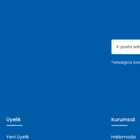
Ürün bilgilerinde hatalar bulunuyor.
Ürün fiyatı diğer sitelerden daha pahalı.
Bu ürüne benzer farklı alternatifler olmalı.
*istediğiniz zam
Üyelik
Kurumsal
Yeni Üyelik
Hakkımızda