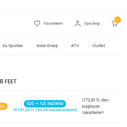
Favorilerim
Üye Girişi
Su Sporları
Solar Enerji
ATV
Outlet
8 FEET
1.172,91 TL den
%10 + %5 İNDİRİM
başlayan
RİM
10.737,30 TL (%5,00 havale indirimi)
taksitlerle!!