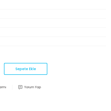
Sepete Ekle
larmı
Yorum Yap