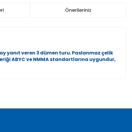
ri
Önerileriniz
ay yanıt veren 3 dümen turu. Paslanmaz çelik
 içeriği ABYC ve NMMA standartlarına uygundur,
za iletebilirsiniz.