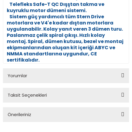
Telefleks Safe-T QC Dışştan takma ve
kuyruklu motor dümeni sistemi.
Sistem güç yardımcılı tüm Stern Drive
motorlara ve V4'e kadar dıştan motorlara
uygulanabilir. Kolay yanıt veren 3 dümen turu.
Paslanmaz çelik spiral çıkışı. Hızlı kolay
montaj. Spiral, dümen kutusu, bezel ve montaj
ekipmanlarından oluşan kit içeriği ABYC ve
NMMA standartlarına uygundur, CE
sertifikalıdır.
Yorumlar
Taksit Seçenekleri
Bu ürüne ilk yorumu siz yapın!
Önerileriniz
Yorum Yaz
Bu ürünün fiyat bilgisi, resim, ürün açıklamalarında ve diğer