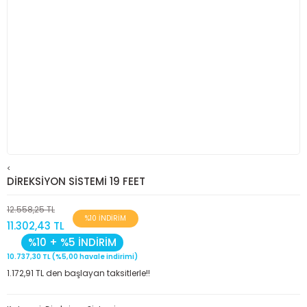
<
DİREKSİYON SİSTEMİ 19 FEET
12.558,25 TL
%10 İNDİRİM
11.302,43 TL
%10 + %5 İNDİRİM
10.737,30 TL (%5,00 havale indirimi)
1.172,91 TL den başlayan taksitlerle!!