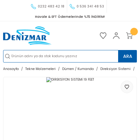
0232 483 42 18
0 536 341 48 53
Havale & EFT Ödemelerinde %15 İNDİRİM!
ARA
Anasayfa
Tekne Malzemeleri
Dümen / Kumanda
Direksiyon Sistemi
D