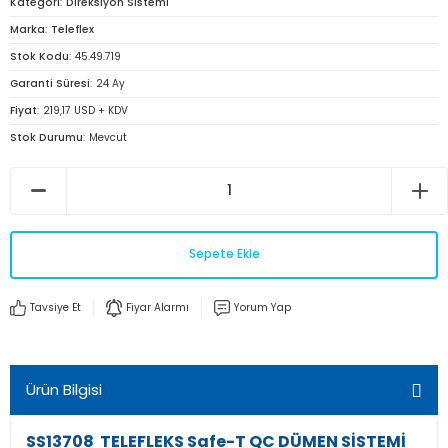
Kategori
Direksiyon Sistemi
Marka
Teleflex
Stok Kodu
45.49.719
Garanti Süresi
24 Ay
Fiyat
219,17 USD + KDV
Stok Durumu
Mevcut
Sepete Ekle
Tavsiye Et
Fiyar Alarmı
Yorum Yap
Ürün Bilgisi
SS13708 TELEFLEKS Safe-T QC DÜMEN SİSTEMİ