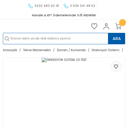
0232 483 42 18
0 536 341 48 53
Havale & EFT Ödemelerinde %15 İNDİRİM!
ARA
Anasayfa
Tekne Malzemeleri
Dümen / Kumanda
Direksiyon Sistemi
D