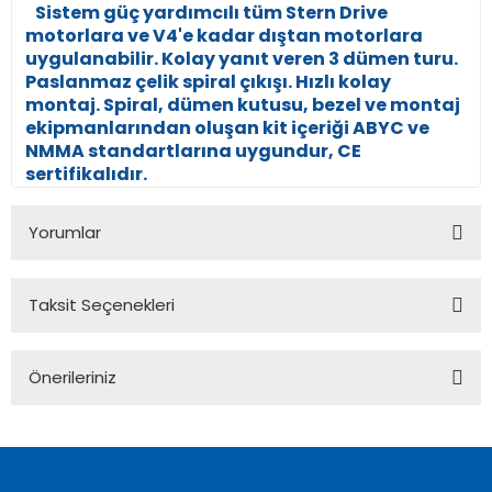
Sistem güç yardımcılı tüm Stern Drive
motorlara ve V4'e kadar dıştan motorlara
uygulanabilir. Kolay yanıt veren 3 dümen turu.
Paslanmaz çelik spiral çıkışı. Hızlı kolay
montaj. Spiral, dümen kutusu, bezel ve montaj
ekipmanlarından oluşan kit içeriği ABYC ve
NMMA standartlarına uygundur, CE
sertifikalıdır.
Yorumlar
Taksit Seçenekleri
Bu ürüne ilk yorumu siz yapın!
Önerileriniz
Yorum Yaz
Bu ürünün fiyat bilgisi, resim, ürün açıklamalarında ve diğer
konularda yetersiz gördüğünüz noktaları öneri formunu
kullanarak tarafımıza iletebilirsiniz.