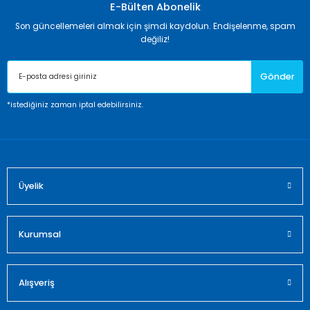
Görüş ve önerileriniz için teşekkür ederiz.
E-Bülten Abonelik
Son güncellemeleri almak için şimdi kaydolun. Endişelenme, spam
Ürün resmi kalitesiz, bozuk veya görüntülenemiyor.
değiliz!
Ürün açıklamasında eksik bilgiler bulunuyor.
Gönder
Ürün bilgilerinde hatalar bulunuyor.
Ürün fiyatı diğer sitelerden daha pahalı.
*istediğiniz zaman iptal edebilirsiniz.
Bu ürüne benzer farklı alternatifler olmalı.
Üyelik
Gönder
Kurumsal
Alışveriş