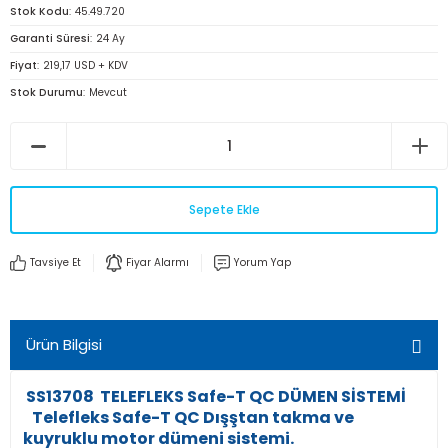
Stok Kodu
45.49.720
Garanti Süresi
24 Ay
Fiyat
219,17 USD + KDV
Stok Durumu
Mevcut
Sepete Ekle
Tavsiye Et
Fiyar Alarmı
Yorum Yap
Ürün Bilgisi
SS13708 TELEFLEKS Safe-T QC DÜMEN SİSTEMİ
Telefleks Safe-T QC Dışştan takma ve
kuyruklu motor dümeni sistemi.