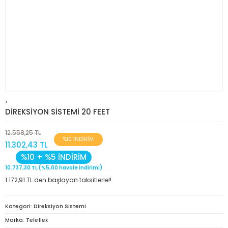
<
DİREKSİYON SİSTEMİ 20 FEET
12.558,25 TL
%10 İNDİRİM
11.302,43 TL
%10 + %5 İNDİRİM
10.737,30 TL (%5,00 havale indirimi)
1.172,91 TL den başlayan taksitlerle!!
Kategori
Direksiyon Sistemi
Marka
Teleflex