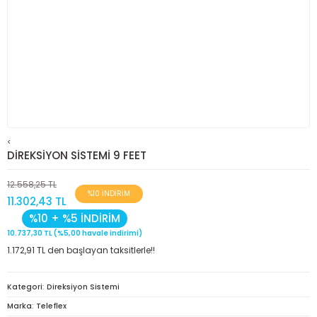
<
DİREKSİYON SİSTEMİ 9 FEET
12.558,25 TL
%10 İNDİRİM
11.302,43 TL
%10 + %5 İNDİRİM
10.737,30 TL (%5,00 havale indirimi)
1.172,91 TL den başlayan taksitlerle!!
Kategori
Direksiyon Sistemi
Marka
Teleflex