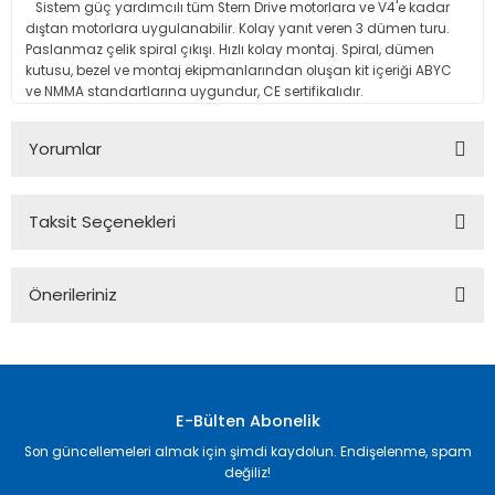
Sistem güç yardımcılı tüm Stern Drive motorlara ve V4'e kadar
dıştan motorlara uygulanabilir. Kolay yanıt veren 3 dümen turu.
Paslanmaz çelik spiral çıkışı. Hızlı kolay montaj. Spiral, dümen
kutusu, bezel ve montaj ekipmanlarından oluşan kit içeriği ABYC
ve NMMA standartlarına uygundur, CE sertifikalıdır.
Yorumlar
Taksit Seçenekleri
Bu ürüne ilk yorumu siz yapın!
Önerileriniz
Yorum Yaz
Bu ürünün fiyat bilgisi, resim, ürün açıklamalarında ve diğer
konularda yetersiz gördüğünüz noktaları öneri formunu
kullanarak tarafımıza iletebilirsiniz.
Görüş ve önerileriniz için teşekkür ederiz.
E-Bülten Abonelik
Son güncellemeleri almak için şimdi kaydolun. Endişelenme, spam
Ürün resmi kalitesiz, bozuk veya görüntülenemiyor.
değiliz!