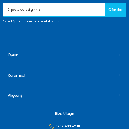
Ürün açıklamasında eksik bilgiler bulunuyor.
Gönder
Ürün bilgilerinde hatalar bulunuyor.
Ürün fiyatı diğer sitelerden daha pahalı.
*istediğiniz zaman iptal edebilirsiniz.
Bu ürüne benzer farklı alternatifler olmalı.
Üyelik
Gönder
Kurumsal
Alışveriş
Bize Ulaşın
0232 483 42 18