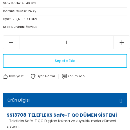
Stok Kodu
45.49.709
Garanti Süresi
24 Ay
Fiyat
219,17 USD + KDV
Stok Durumu
Mevcut
Sepete Ekle
Tavsiye Et
Fiyar Alarmı
Yorum Yap
Ürün Bilgisi
SS13708 TELEFLEKS Safe-T QC DÜMEN SİSTEMİ
Telefleks Safe-T QC Dışştan takma ve kuyruklu motor dümeni
sistemi.