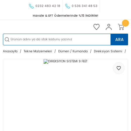
0232 483 42 18
0 536 341 48 53
Havale & EFT Ödemelerinde %15 İNDİRİM!
ARA
Anasayfa
Tekne Malzemeleri
Dümen / Kumanda
Direksiyon Sistemi
D