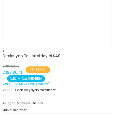
<
Direksiyon Teli sabitleyici S40
2.437,56 TL
%10 İNDİRİM
2.193,80 TL
%10 + %5 İNDİRİM
2.084,11 TL (%5,00 havale indirimi)
227,66 TL den başlayan taksitlerle!!
Kategori
Direksiyon Sistemi
Marka
Denizmar