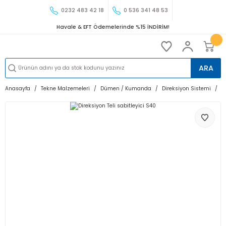
0232 483 42 18
0 536 341 48 53
Havale & EFT Ödemelerinde %15 İNDİRİM!
ARA
Anasayfa
Tekne Malzemeleri
Dümen / Kumanda
Direksiyon Sistemi
D