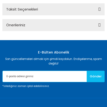
Taksit Seçenekleri
Bu ürüne ilk yorumu siz yapın!
Önerileriniz
Yorum Yaz
Bu ürünün fiyat bilgisi, resim, ürün açıklamalarında ve diğer
konularda yetersiz gördüğünüz noktaları öneri formunu
kullanarak tarafımıza iletebilirsiniz.
Görüş ve önerileriniz için teşekkür ederiz.
E-Bülten Abonelik
Son güncellemeleri almak için şimdi kaydolun. Endişelenme, spam
Ürün resmi kalitesiz, bozuk veya görüntülenemiyor.
değiliz!
Ürün açıklamasında eksik bilgiler bulunuyor.
Gönder
Ürün bilgilerinde hatalar bulunuyor.
Ürün fiyatı diğer sitelerden daha pahalı.
*istediğiniz zaman iptal edebilirsiniz.
Bu ürüne benzer farklı alternatifler olmalı.