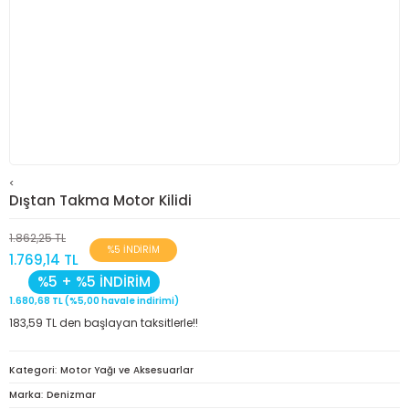
<
Dıştan Takma Motor Kilidi
1.862,25 TL
%5 İNDİRİM
1.769,14 TL
%5 + %5 İNDİRİM
1.680,68 TL (%5,00 havale indirimi)
183,59 TL den başlayan taksitlerle!!
Kategori
Motor Yağı ve Aksesuarlar
Marka
Denizmar