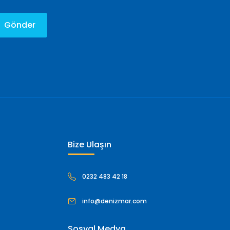
Gönder
Bize Ulaşın
0232 483 42 18
info@denizmar.com
Sosyal Medya