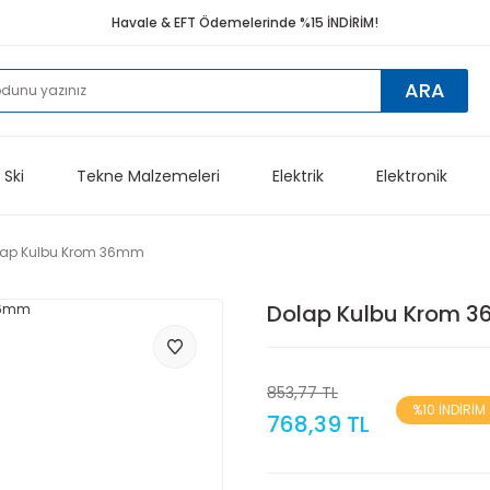
Havale & EFT Ödemelerinde %15 İNDİRİM!
ARA
 Ski
Tekne Malzemeleri
Elektrik
Elektronik
lap Kulbu Krom 36mm
Dolap Kulbu Krom 
853,77 TL
%10 İNDİRİM
768,39 TL