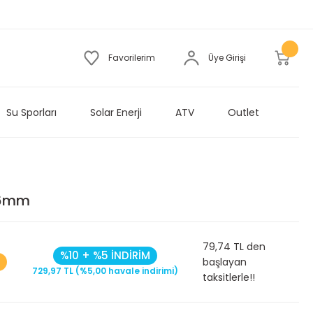
Favorilerim
Üye Girişi
Su Sporları
Solar Enerji
ATV
Outlet
36mm
79,74 TL den
%10 + %5 İNDİRİM
başlayan
729,97 TL (%5,00 havale indirimi)
taksitlerle!!