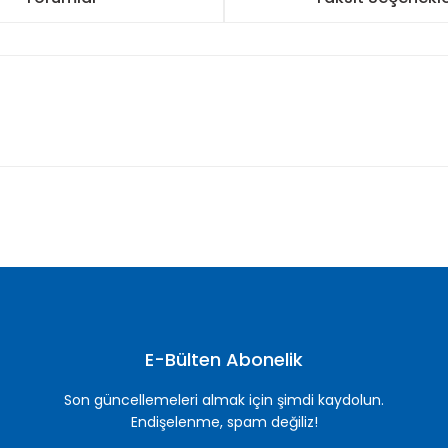
nularda yetersiz gördüğünüz noktaları öneri formunu kullanarak tarafımı
Bu ürüne ilk yorumu siz yapın!
Yorum Yaz
E-Bülten Abonelik
Son güncellemeleri almak için şimdi kaydolun.
Endişelenme, spam değiliz!