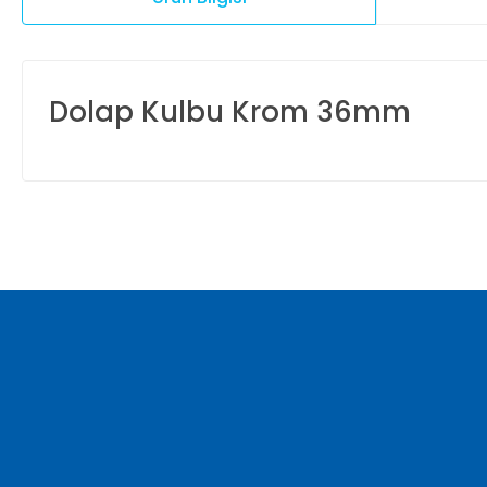
Dolap Kulbu Krom 36mm
Bu ürünün fiyat bilgisi, resim, ürün açıklamalarında ve diğer ko
Görüş ve önerileriniz için teşekkür ederiz.
Ürün resmi kalitesiz, bozuk veya görüntülenemiyor.
Ürün açıklamasında eksik bilgiler bulunuyor.
Ürün bilgilerinde hatalar bulunuyor.
Ürün fiyatı diğer sitelerden daha pahalı.
Bu ürüne benzer farklı alternatifler olmalı.