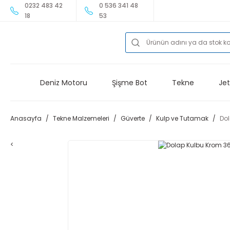
0232 483 42
0 536 341 48
18
53
Deniz Motoru
Şişme Bot
Tekne
Jet
Anasayfa
Tekne Malzemeleri
Güverte
Kulp ve Tutamak
Do
<