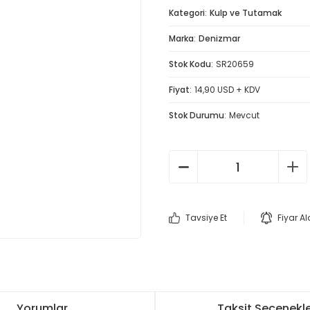
Kategori
Kulp ve Tutamak
Marka
Denizmar
Stok Kodu
SR20659
Fiyat
14,90 USD + KDV
Stok Durumu
Mevcut
Tavsiye Et
Fiyar A
Yorumlar
Taksit Seçenekle