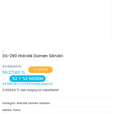
<
DS-290 Hidrolik Dümen Silindiri
57.420,00 TL
%2 İNDİRİM
56.271,60 TL
%2 + %3 İNDİRİM
54.583,45 TL (%3,00 havale indirimi)
5.839,59 TL den başlayan taksitlerle!!
Kategori
Hidrolik Dümen Sistemi
Marka
Data