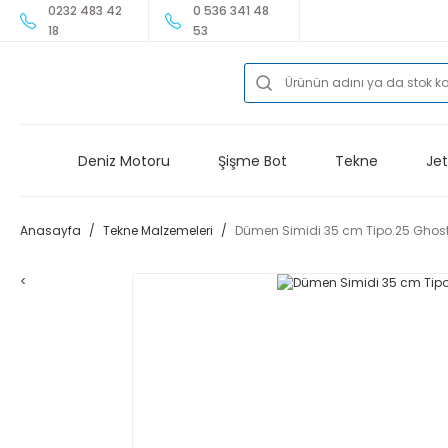
0232 483 42
0 536 341 48
18
53
Deniz Motoru
Şişme Bot
Tekne
Jet
Anasayfa
Tekne Malzemeleri
Dümen Simidi 35 cm Tipo.25 Ghos
<