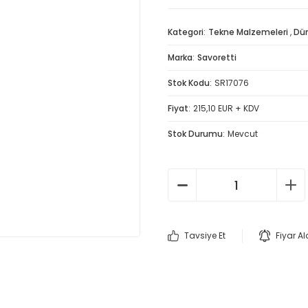
Kategori
Tekne Malzemeleri
,
Dü
Marka
Savoretti
Stok Kodu
SR17076
Fiyat
215,10 EUR + KDV
Stok Durumu
Mevcut
Tavsiye Et
Fiyar A