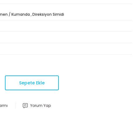
men / Kumanda
,
Direksiyon Simidi
Sepete Ekle
larmı
Yorum Yap