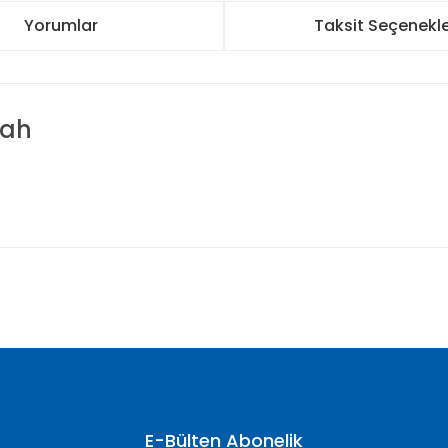
Yorumlar
Taksit Seçenekle
yah
nularda yetersiz gördüğünüz noktaları öneri formunu kullanarak tarafımı
Bu ürüne ilk yorumu siz yapın!
Yorum Yaz
E-Bülten Abonelik