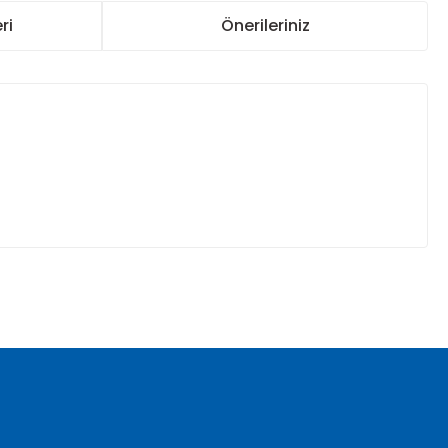
ri
Önerileriniz
za iletebilirsiniz.