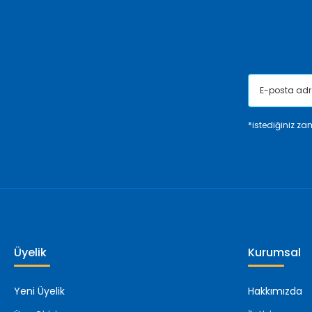
Ürün fiyatı diğer sitelerden daha pahalı.
Bu ürüne benzer farklı alternatifler olmalı.
*istediğiniz zam
Üyelik
Kurumsal
Yeni Üyelik
Hakkımızda