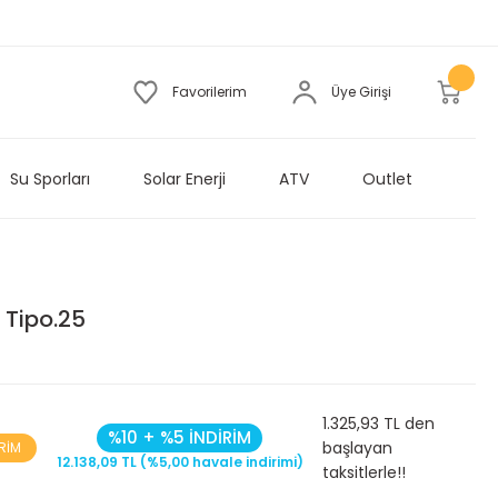
Favorilerim
Üye Girişi
Su Sporları
Solar Enerji
ATV
Outlet
 Tipo.25
1.325,93 TL den
%10 + %5 İNDİRİM
başlayan
İRİM
12.138,09 TL (%5,00 havale indirimi)
taksitlerle!!