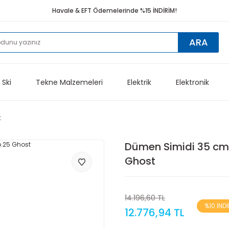
Havale & EFT Ödemelerinde %15 İNDİRİM!
ARA
 Ski
Tekne Malzemeleri
Elektrik
Elektronik
t
Dümen Simidi 35 cm
Ghost
14.196,60 TL
%10 İND
12.776,94 TL