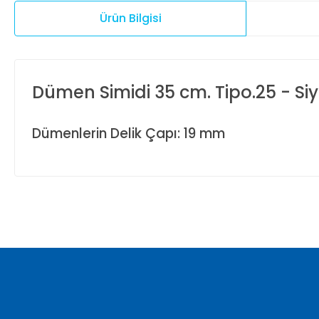
Ürün Bilgisi
Dümen Simidi 35 cm. Tipo.25 - Si
Dümenlerin Delik Çapı: 19 mm
Bu ürünün fiyat bilgisi, resim, ürün açıklamalarında ve diğer ko
Görüş ve önerileriniz için teşekkür ederiz.
Ürün resmi kalitesiz, bozuk veya görüntülenemiyor.
Ürün açıklamasında eksik bilgiler bulunuyor.
Ürün bilgilerinde hatalar bulunuyor.