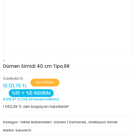
<
Dümen Simidi 40 cm Tipo.6R
11.246,40 TL
%10 İNDİRİM
10.121,76 TL
%10 + %5 İNDİRİM
9.615,67 TL (%5,00 havale indirimi)
1.050,39 TL den başlayan taksitlerle!!
Kategori
Tekne Malzemeleri
,
Dümen / Kumanda
,
Direksiyon Simidi
Marka
Savoretti