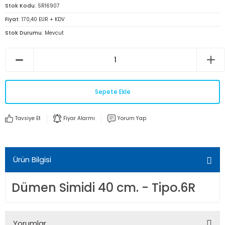
Stok Kodu
SR16907
Fiyat
170,40 EUR + KDV
Stok Durumu
Mevcut
Sepete Ekle
Tavsiye Et
Fiyar Alarmı
Yorum Yap
Ürün Bilgisi
Dümen Simidi 40 cm. - Tipo.6R
Yorumlar