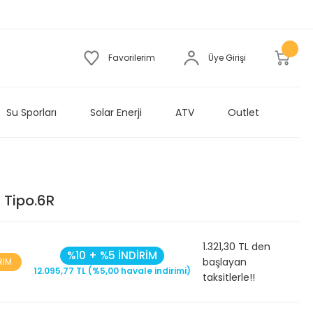
Favorilerim
Üye Girişi
Su Sporları
Solar Enerji
ATV
Outlet
 Tipo.6R
1.321,30 TL den
%10 + %5 İNDİRİM
başlayan
RİM
12.095,77 TL (%5,00 havale indirimi)
taksitlerle!!