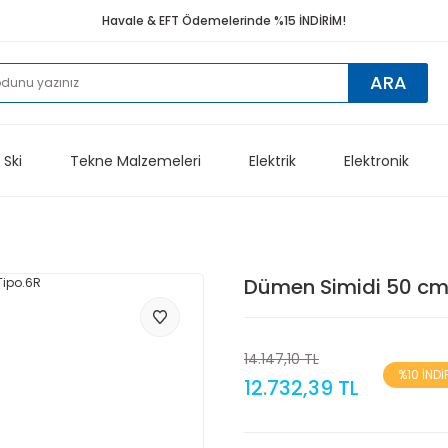
Havale & EFT Ödemelerinde %15 İNDİRİM!
ARA
 Ski
Tekne Malzemeleri
Elektrik
Elektronik
Dümen Simidi 50 cm
14.147,10 TL
%10 İNDİ
12.732,39 TL