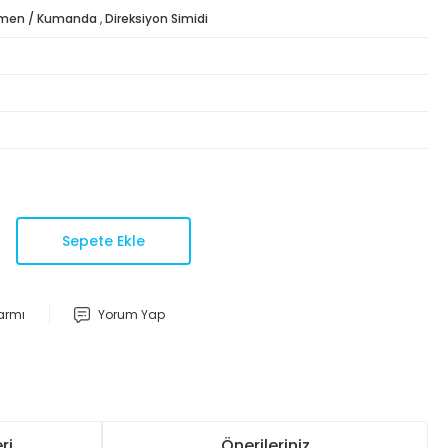
men / Kumanda
,
Direksiyon Simidi
Sepete Ekle
larmı
Yorum Yap
ri
Önerileriniz