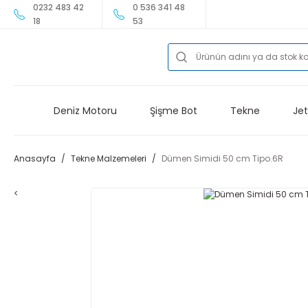
0232 483 42
0 536 341 48
18
53
Deniz Motoru
Şişme Bot
Tekne
Jet
Anasayfa
Tekne Malzemeleri
Dümen Simidi 50 cm Tipo.6R
<