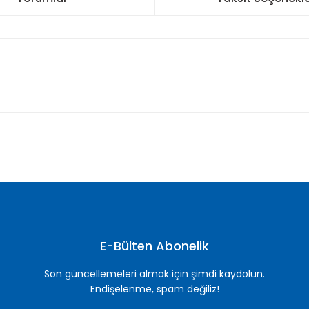
nularda yetersiz gördüğünüz noktaları öneri formunu kullanarak tarafımı
Bu ürüne ilk yorumu siz yapın!
Yorum Yaz
E-Bülten Abonelik
Son güncellemeleri almak için şimdi kaydolun.
Endişelenme, spam değiliz!