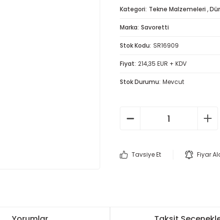
Kategori
Tekne Malzemeleri
,
Dü
Marka
Savoretti
Stok Kodu
SR16909
Fiyat
214,35 EUR + KDV
Stok Durumu
Mevcut
Tavsiye Et
Fiyar A
Yorumlar
Taksit Seçenekle