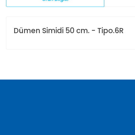
Dümen Simidi 50 cm. - Tipo.6R
Bu ürünün fiyat bilgisi, resim, ürün açıklamalarında ve diğer ko
Görüş ve önerileriniz için teşekkür ederiz.
Ürün resmi kalitesiz, bozuk veya görüntülenemiyor.
Ürün açıklamasında eksik bilgiler bulunuyor.
Ürün bilgilerinde hatalar bulunuyor.
Ürün fiyatı diğer sitelerden daha pahalı.
Bu ürüne benzer farklı alternatifler olmalı.