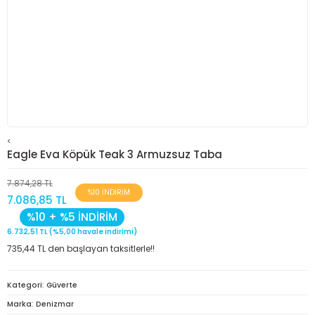
<
Eagle Eva Köpük Teak 3 Armuzsuz Taba
7.874,28 TL
%10 İNDİRİM
7.086,85 TL
%10 + %5 İNDİRİM
6.732,51 TL (%5,00 havale indirimi)
735,44 TL den başlayan taksitlerle!!
Kategori
Güverte
Marka
Denizmar