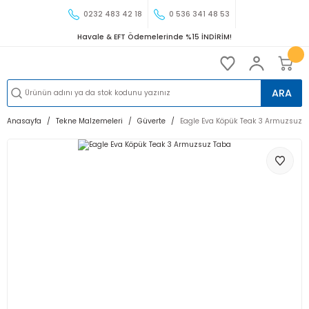
0232 483 42 18
0 536 341 48 53
Havale & EFT Ödemelerinde %15 İNDİRİM!
ARA
Anasayfa
Tekne Malzemeleri
Güverte
Eagle Eva Köpük Teak 3 Armuzsuz 