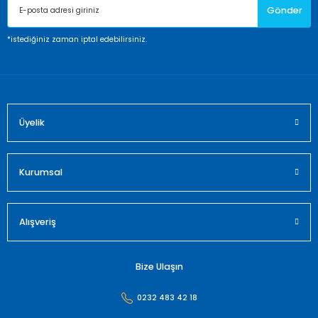
Gönder
Ürün bilgilerinde hatalar bulunuyor.
Ürün fiyatı diğer sitelerden daha pahalı.
*istediğiniz zaman iptal edebilirsiniz.
Bu ürüne benzer farklı alternatifler olmalı.
Üyelik
Gönder
Kurumsal
Alışveriş
Bize Ulaşın
0232 483 42 18