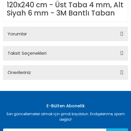
120x240 cm - Üst Taba 4 mm, Alt
Siyah 6 mm - 3M Bantlı Taban
Yorumlar
Taksit Seçenekleri
Bu ürüne ilk yorumu siz yapın!
Önerileriniz
Yorum Yaz
Bu ürünün fiyat bilgisi, resim, ürün açıklamalarında ve diğer
konularda yetersiz gördüğünüz noktaları öneri formunu
kullanarak tarafımıza iletebilirsiniz.
Görüş ve önerileriniz için teşekkür ederiz.
E-Bülten Abonelik
Son güncellemeleri almak için şimdi kaydolun. Endişelenme, spam
Ürün resmi kalitesiz, bozuk veya görüntülenemiyor.
değiliz!
Ürün açıklamasında eksik bilgiler bulunuyor.