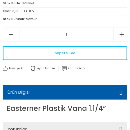
Stok Kodu
SR18974
Fiyat
3,10 USD + KDV
Stok Durumu
Mevcut
Sepete Ekle
Tavsiye Et
Fiyar Alarmı
Yorum Yap
Ürün Bilgisi
Easterner Plastik Vana 1.1/4”
Yorumlar