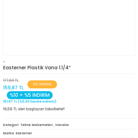
<
Easterner Plastik Vana 1.1/4”
177,63 TL
%10 İNDİRİM
159,87 TL
%10 + %5 İNDİRİM
151,87 TL (%5,00 havale indirimi)
16,59 TL den başlayan taksitlerle!!
Kategori
Tekne Malzemeleri
,
Vanalar
Marka
Easterner