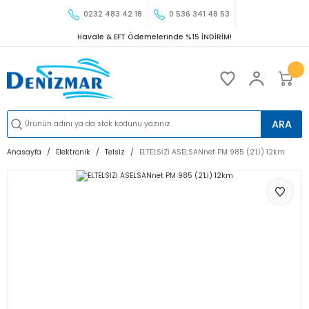
0232 483 42 18
0 536 341 48 53
Havale & EFT Ödemelerinde %15 İNDİRİM!
ARA
Anasayfa
Elektronik
Telsiz
ELTELSİZİ ASELSANnet PM 985 (2'Lİ) 12km