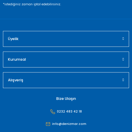
Ürün fiyatı diğer sitelerden daha pahalı.
*istediğiniz zaman iptal edebilirsiniz.
Bu ürüne benzer farklı alternatifler olmalı.
Üyelik
Gönder
Kurumsal
Alışveriş
Bize Ulaşın
0232 483 42 18
info@denizmar.com