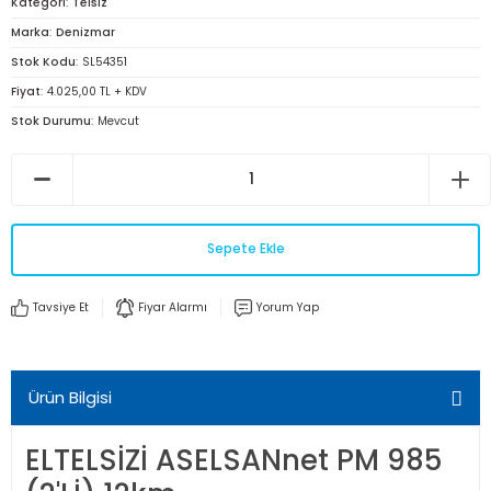
Kategori
Telsiz
Marka
Denizmar
Stok Kodu
SL54351
Fiyat
4.025,00 TL + KDV
Stok Durumu
Mevcut
Sepete Ekle
Tavsiye Et
Fiyar Alarmı
Yorum Yap
Ürün Bilgisi
ELTELSİZİ ASELSANnet PM 985