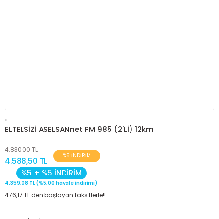
<
ELTELSİZİ ASELSANnet PM 985 (2'Lİ) 12km
4.830,00 TL
%5 İNDİRİM
4.588,50 TL
%5 + %5 İNDİRİM
4.359,08 TL (%5,00 havale indirimi)
476,17 TL den başlayan taksitlerle!!