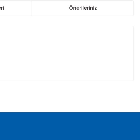
ri
Önerileriniz
za iletebilirsiniz.