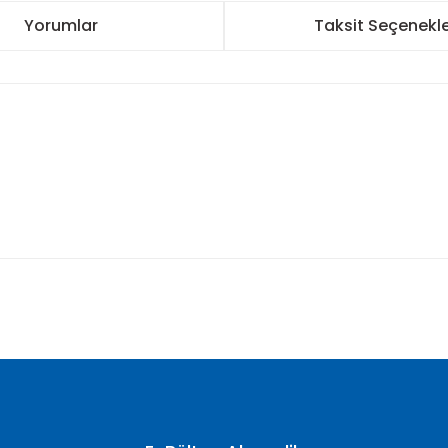
Yorumlar
Taksit Seçenekle
nularda yetersiz gördüğünüz noktaları öneri formunu kullanarak tarafımı
Bu ürüne ilk yorumu siz yapın!
Yorum Yaz