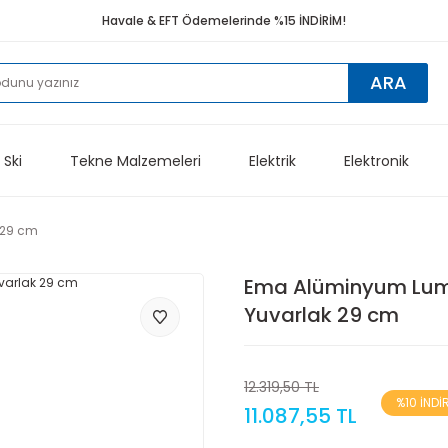
Havale & EFT Ödemelerinde %15 İNDİRİM!
ARA
 Ski
Tekne Malzemeleri
Elektrik
Elektronik
 29 cm
Ema Alüminyum Lu
Yuvarlak 29 cm
12.319,50 TL
%10 İNDİ
11.087,55 TL