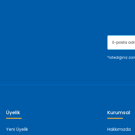
Ürün fiyatı diğer sitelerden daha pahalı.
Bu ürüne benzer farklı alternatifler olmalı.
*istediğiniz zam
Üyelik
Kurumsal
Yeni Üyelik
Hakkımızda