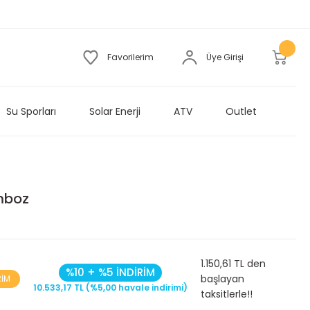
Favorilerim
Üye Girişi
Su Sporları
Solar Enerji
ATV
Outlet
mboz
1.150,61 TL den
%10 + %5 İNDİRİM
başlayan
RİM
10.533,17 TL (%5,00 havale indirimi)
taksitlerle!!