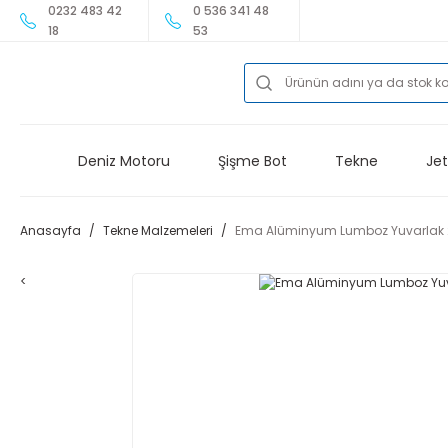
0232 483 42
0 536 341 48
18
53
Deniz Motoru
Şişme Bot
Tekne
Jet
Anasayfa
Tekne Malzemeleri
Ema Alüminyum Lumboz Yuvarlak
<