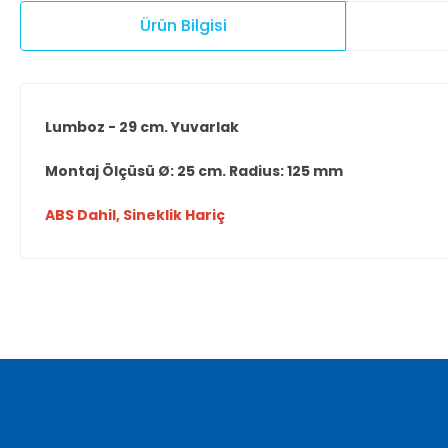
Ürün Bilgisi
Lumboz - 29 cm. Yuvarlak
Montaj Ölçüsü Ø: 25 cm. Radius: 125 mm
ABS Dahil, Sineklik Hariç
Bu ürünün fiyat bilgisi, resim, ürün açıklamalarında ve diğer ko
Görüş ve önerileriniz için teşekkür ederiz.
Ürün resmi kalitesiz, bozuk veya görüntülenemiyor.
Ürün açıklamasında eksik bilgiler bulunuyor.
Ürün bilgilerinde hatalar bulunuyor.