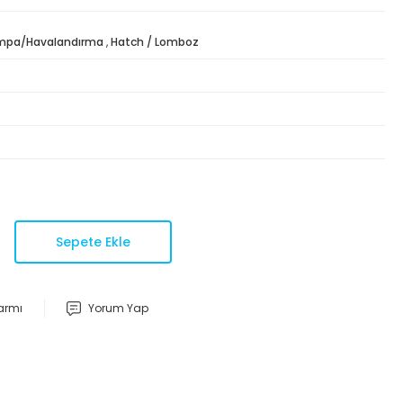
mpa/Havalandırma
,
Hatch / Lomboz
Sepete Ekle
larmı
Yorum Yap