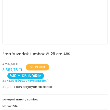
<
Ema Yuvarlak Lumboz Ø: 29 cm ABS
4.297,50 TL
%10 İNDİRİM
3.867,75 TL
%10 + %5 İNDİRİM
3.674,36 TL (%5,00 havale indirimi)
401,38 TL den başlayan taksitlerle!!
Kategori
Hatch / Lomboz
Marka
EMA