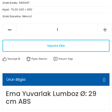
Stok Kodu
SR16647
Fiyat
75,00 USD + KDV
Stok Durumu
Mevcut
Sepete Ekle
Tavsiye Et
Fiyar Alarmı
Yorum Yap
Ürün Bilgisi
Ema Yuvarlak Lumboz Ø: 29
cm ABS