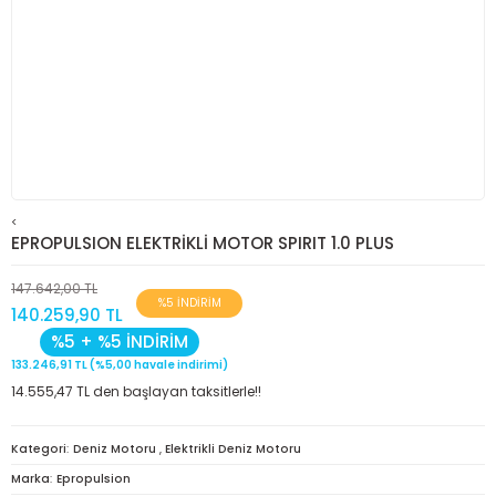
<
EPROPULSION ELEKTRİKLİ MOTOR SPIRIT 1.0 PLUS
147.642,00 TL
%5 İNDİRİM
140.259,90 TL
%5 + %5 İNDİRİM
133.246,91 TL (%5,00 havale indirimi)
14.555,47 TL den başlayan taksitlerle!!
Kategori
Deniz Motoru
,
Elektrikli Deniz Motoru
Marka
Epropulsion