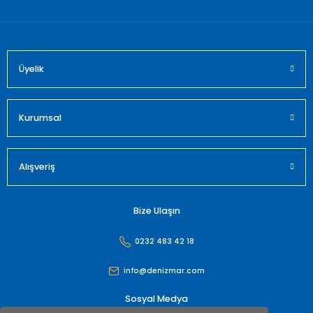
Bu ürüne benzer farklı alternatifler olmalı.
Üyelik
Gönder
Kurumsal
Alışveriş
Bize Ulaşın
0232 483 42 18
info@denizmar.com
Sosyal Medya