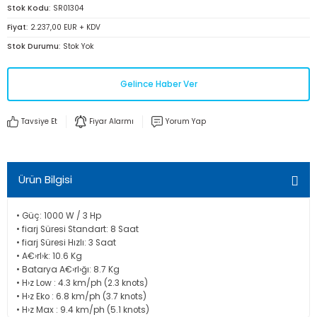
Stok Kodu
SR01304
Fiyat
2.237,00 EUR + KDV
Stok Durumu
Stok Yok
Gelince Haber Ver
Tavsiye Et
Fiyar Alarmı
Yorum Yap
Ürün Bilgisi
• Güç: 1000 W / 3 Hp
• fiarj Süresi Standart: 8 Saat
• fiarj Süresi Hızlı: 3 Saat
• A€›rl›k: 10.6 Kg
• Batarya A€›rl›ğı: 8.7 Kg
• H›z Low : 4.3 km/ph (2.3 knots)
• H›z Eko : 6.8 km/ph (3.7 knots)
• H›z Max : 9.4 km/ph (5.1 knots)