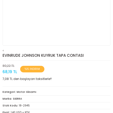
<
EVINRUDE JOHNSON KUYRUK TAPA CONTASI
80,22 TL
%15 İNDİRİM
68,19 TL
7,08 TL den başlayan taksitlerle!!
Kategori
Motor Aksamı
Marka
SIERRA
Stok Kodu
18-2945
Fiyat
1,40 USD + KDV