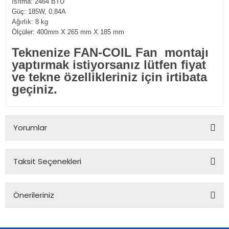
Isıtma: 2464 BTU
Güç: 185W, 0,84A
Ağırlık: 8 kg
Ölçüler: 400mm X 265 mm X 185 mm
Teknenize FAN-COIL Fan montajı
yaptırmak istiyorsanız lütfen fiyat
ve tekne özellikleriniz için irtibata
geçiniz.
Yorumlar
Taksit Seçenekleri
Bu ürüne ilk yorumu siz yapın!
Önerileriniz
Yorum Yaz
Bu ürünün fiyat bilgisi, resim, ürün açıklamalarında ve diğer