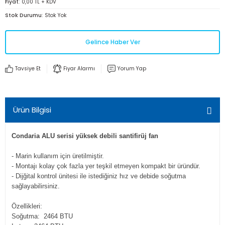
Fiyat
0,00 TL + KDV
Stok Durumu
Stok Yok
Gelince Haber Ver
Tavsiye Et
Fiyar Alarmı
Yorum Yap
Ürün Bilgisi
Condaria ALU serisi yüksek debili santifirüj fan
- Marin kullanım için üretilmiştir.
- Montajı kolay çok fazla yer teşkil etmeyen kompakt bir üründür.
- Dijğital kontrol ünitesi ile istediğiniz hız ve debide soğutma
sağlayabilirsiniz.
Özellikleri:
Soğutma: 2464 BTU