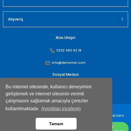
Alışveriş
Bize Ulaşın
0232 483 42 18
info@denizmar.com
Sosyal Medya
Bu internet sitesinde, kullanıcı deneyimini
geliştirmek ve internet sitesinin verimli
çalışmasını sağlamak amacıyla çerezler
kullanılmaktadır.
Ayrıntıları inceleyin
Denizmar İç Dış Ticaret Anonim Şirketi© Tüm hakları saklıdır. Kredi kartı
bilgileriniz 256bit SSL sertifikası ile korunmaktadır
Tamam