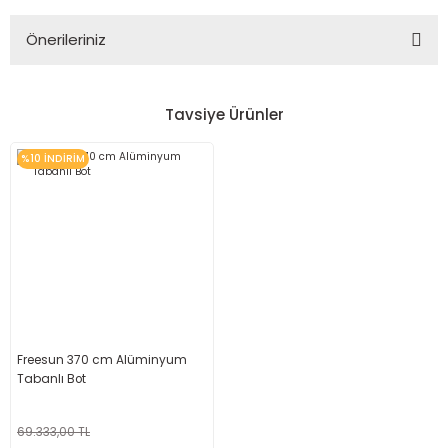
Önerileriniz
Yorum Yaz
Bu ürünün fiyat bilgisi, resim, ürün açıklamalarında ve diğer
konularda yetersiz gördüğünüz noktaları öneri formunu
Tavsiye Ürünler
kullanarak tarafımıza iletebilirsiniz.
Görüş ve önerileriniz için teşekkür ederiz.
%10 İNDİRİM
Ürün resmi kalitesiz, bozuk veya görüntülenemiyor.
Ürün açıklamasında eksik bilgiler bulunuyor.
Ürün bilgilerinde hatalar bulunuyor.
Ürün fiyatı diğer sitelerden daha pahalı.
Bu ürüne benzer farklı alternatifler olmalı.
Freesun 370 cm Alüminyum
Tabanlı Bot
69.333,00 TL
Gönder