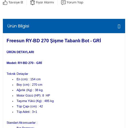
Tavsiye Et
Fiyar Alarmı
Yorum Yap
Şamandır
Ekipmanı
Ürün Bilgisi
Tahliye Bo
Miçoz
Freesun RY-BD 270 Şişme Tabanlı Bot - GRİ
Tente Malzeme
ÜRÜN DETAYLARI
Model: RY-BD 270 - GRİ
Vardavela Pa
Teknik Detaylar
Yelken
En (cm) : 154 cm
Boy (cm) : 270 cm
Ağırlık (Kg) : 38 kg.
Motor Gücü (HP): 8 HP
Taşıma Yükü (Kg) : 485 kg
Tüp Çapı (cm) : 42
Tüp Adeti : 3+1
Standart Aksesuarlar :