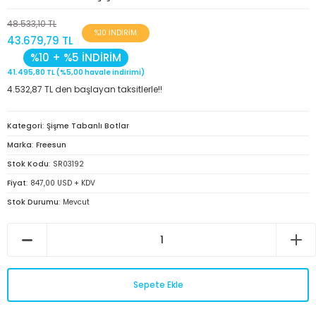
Kulp ve Tutama
Tutya
48.533,10 TL
iş & Priz
%10 İNDİRİM
43.679,79 TL
Kürek/Iskarmoz
%10 + %5 İNDİRİM
Jeneratör
41.495,80 TL (%5,00 havale indirimi)
4.532,87 TL den başlayan taksitlerle!!
Lift ve Amortisör
Kablo ve Ekipmanları
Masa ve San
Kategori
Şişme Tabanlı Botlar
Kontak Anahtarı
Marka
Freesun
Matafora
Stok Kodu
SR03192
Şarj İstasyonu
Fiyat
847,00 USD + KDV
Merdiven
Stok Durumu
Mevcut
Seyir Feneri
Pasarella
Sigorta, Switch ve
Aksesuarlar
Paslanmaz
Sepete Ekle
lecek
Plastik Ka
Yuva