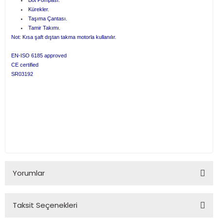
Bot Pompası.
Kürekler.
Taşıma Çantası.
Tamir Takımı.
Not: Kısa şaft dıştan takma motorla kullanılır.
EN-ISO 6185 approved
CE certified
SR03192
Yorumlar
Taksit Seçenekleri
Bu ürüne ilk yorumu siz yapın!