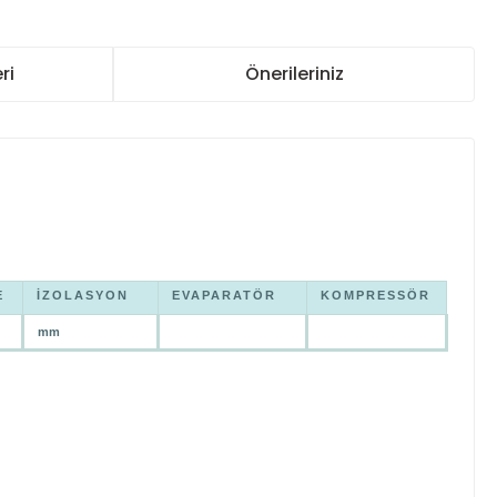
ri
Önerileriniz
E
İZOLASYON
EVAPARATÖR
KOMPRESSÖR
mm