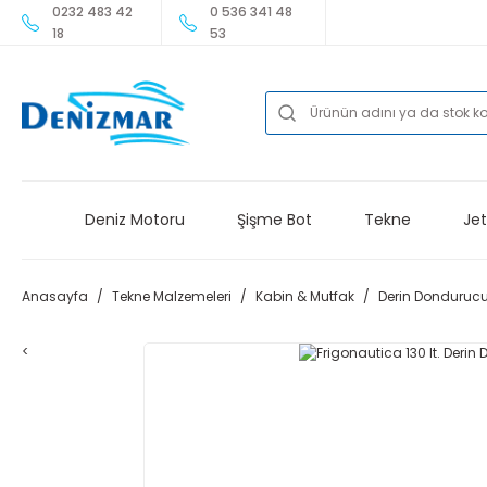
0232 483 42
0 536 341 48
18
53
Deniz Motoru
Şişme Bot
Tekne
Jet
Anasayfa
Tekne Malzemeleri
Kabin & Mutfak
Derin Donduruc
<