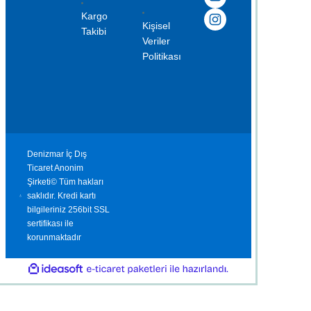
Kargo
Kişisel
Takibi
Veriler
Politikası
Denizmar İç Dış
Ticaret Anonim
Şirketi© Tüm hakları
saklıdır. Kredi kartı
bilgileriniz 256bit SSL
sertifikası ile
korunmaktadır
ile
ideasoft
e-
hazırlandı.
ticaret
paketleri