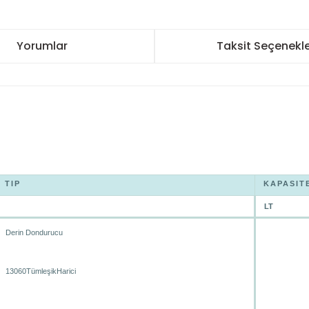
Yorumlar
Taksit Seçenekle
TIP
KAPASIT
LT
Derin Dondurucu
13060TümleşikHarici