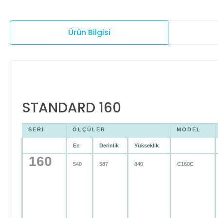
Ürün Bilgisi
STANDARD 160
SERI
ÖLÇÜLER
MODEL
En
Derinlik
Yükseklik
160
540
587
840
C160C