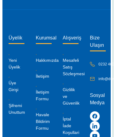
Gönder
Üyelik
Kurumsal
Alışveriş
Bize
Ulaşın
Yeni
Hakkımızda
Mesafeli
0232 483 42 18
Üyelik
Satış
Sözleşmesi
İletişim
info@denizmar.com
Üye
Girişi
Gizlilik
İletişim
Sosyal
ve
Formu
Medya
Güvenlik
Şifremi
Unuttum
Havale
İptal
Bildirim
İade
Formu
Koşullari