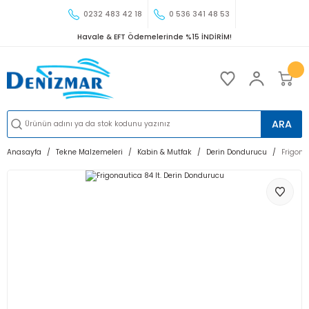
0232 483 42 18
0 536 341 48 53
Havale & EFT Ödemelerinde %15 İNDİRİM!
ARA
Anasayfa
Tekne Malzemeleri
Kabin & Mutfak
Derin Dondurucu
Frigona