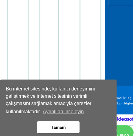
Bu internet sitesinde, kullanıcı deneyimini
geliştirmek ve internet sitesinin verimli
Denizmar İç Dış Tic
çalışmasını sağlamak amacıyla çerezler
kartı bilgiler
kullanılmaktadır.
Ayrıntıları inceleyin
Tamam