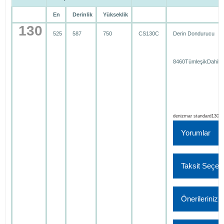
En
Derinlik
Yükseklik
130
525
587
750
CS130C
Derin Dondurucu
8460TümleşikDahili
denizmar standard130.p
Yorumlar
Taksit Seçene
Bu ü
Önerileriniz