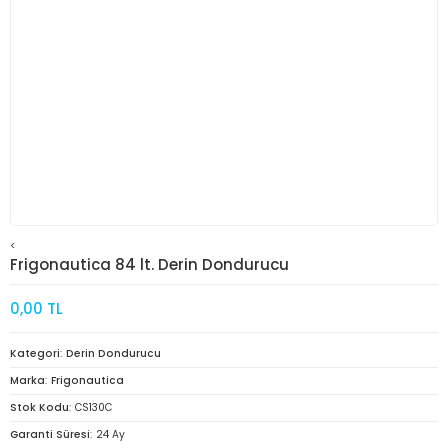
<
Frigonautica 84 lt. Derin Dondurucu
0,00 TL
Kategori
Derin Dondurucu
Marka
Frigonautica
Stok Kodu
CS130C
Garanti Süresi
24 Ay