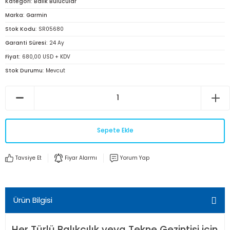
Kategori
Balık Bulucular
Marka
Garmin
Stok Kodu
SR05680
Garanti Süresi
24 Ay
Fiyat
680,00 USD + KDV
Stok Durumu
Mevcut
Sepete Ekle
Tavsiye Et
Fiyar Alarmı
Yorum Yap
Ürün Bilgisi
Her Türlü Balıkçılık veya Tekne Gezintisi için