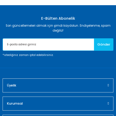
diğer konularda yetersiz gördüğünüz noktaları öneri
formunu kullanarak tarafımıza iletebilirsiniz.
Görüş ve önerileriniz için teşekkür ederiz.
E-Bülten Abonelik
Son güncellemeleri almak için şimdi kaydolun. Endişelenme, spam
Ürün resmi kalitesiz, bozuk veya görüntülenemiyor.
değiliz!
Ürün açıklamasında eksik bilgiler bulunuyor.
Ürün bilgilerinde hatalar bulunuyor.
Gönder
Ürün fiyatı diğer sitelerden daha pahalı.
*istediğiniz zaman iptal edebilirsiniz.
Bu ürüne benzer farklı alternatifler olmalı.
Üyelik
Gönder
Kurumsal