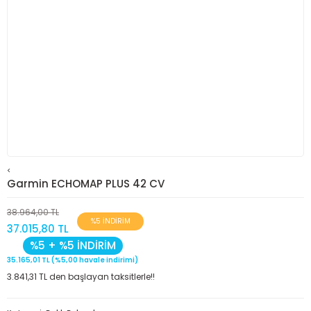
<
Garmin ECHOMAP PLUS 42 CV
38.964,00 TL
%5 İNDİRİM
37.015,80 TL
%5 + %5 İNDİRİM
35.165,01 TL (%5,00 havale indirimi)
3.841,31 TL den başlayan taksitlerle!!