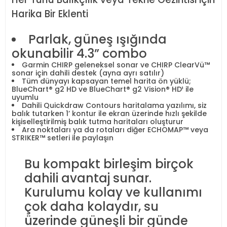
Harika Bir Eklenti
Parlak, güneş ışığında
okunabilir 4.3” combo
Garmin CHIRP geleneksel sonar ve CHIRP ClearVü™
sonar için dahili destek (ayna ayrı satılır)
Tüm dünyayı kapsayan temel harita ön yüklü;
BlueChart® g2 HD ve BlueChart® g2 Vision® HD¹ ile
uyumlu
Dahili Quickdraw Contours haritalama yazılımı, siz
balık tutarken 1’ kontur ile ekran üzerinde hızlı şekilde
kişiselleştirilmiş balık tutma haritaları oluşturur
Ara noktaları ya da rotaları diğer ECHOMAP™ veya
STRIKER™ setleri ile paylaşın
Bu kompakt birleşim birçok
dahili avantaj sunar.
Kurulumu kolay ve kullanımı
çok daha kolaydır, su
üzerinde güneşli bir günde