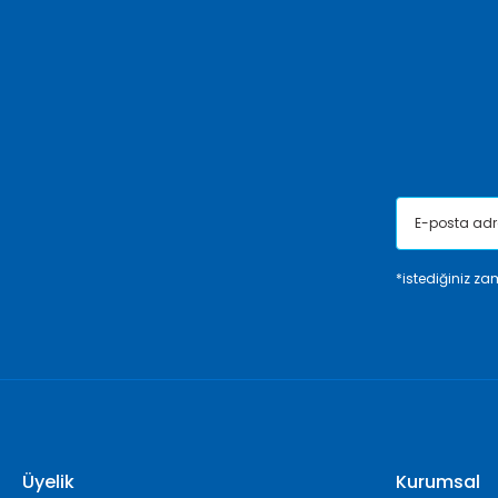
Ürün açıklamasında eksik bilgiler bulunuyor.
Ürün bilgilerinde hatalar bulunuyor.
Ürün fiyatı diğer sitelerden daha pahalı.
Bu ürüne benzer farklı alternatifler olmalı.
*istediğiniz zam
Üyelik
Kurumsal