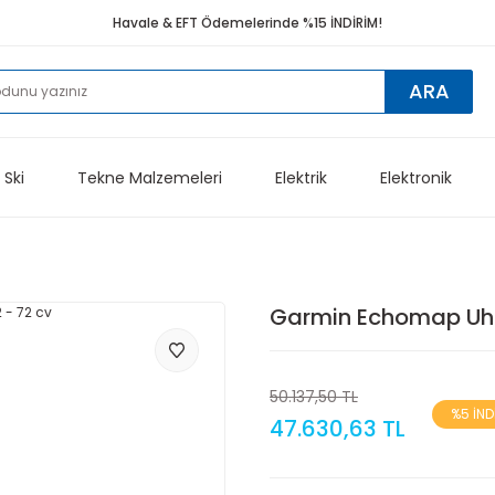
Havale & EFT Ödemelerinde %15 İNDİRİM!
ARA
 Ski
Tekne Malzemeleri
Elektrik
Elektronik
Garmin Echomap Uhd
50.137,50 TL
%5 İND
47.630,63 TL