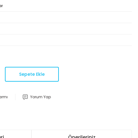
ar
Sepete Ekle
larmı
Yorum Yap
ri
Önerileriniz