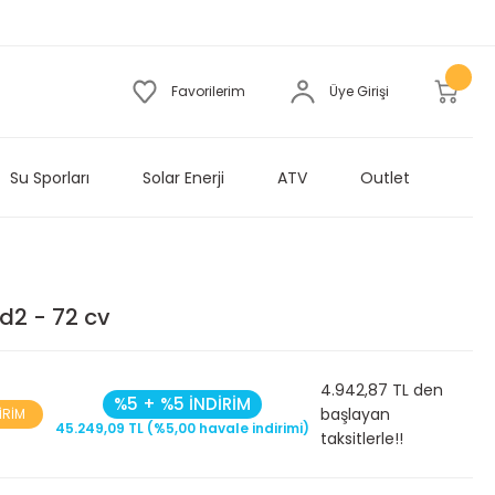
Favorilerim
Üye Girişi
Su Sporları
Solar Enerji
ATV
Outlet
2 - 72 cv
4.942,87 TL den
%5 + %5 İNDİRİM
başlayan
İRİM
45.249,09 TL (%5,00 havale indirimi)
taksitlerle!!