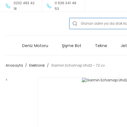
0232 483 42
0 536 341 48
18
53
Deniz Motoru
Şişme Bot
Tekne
Jet
Anasayfa
Elektronik
Garmin Echomap Uhd2 - 72 cv
<