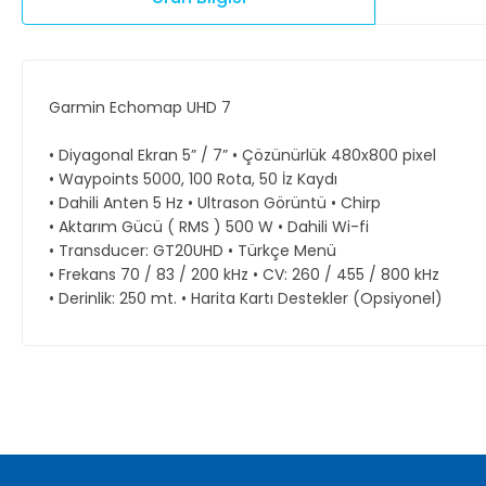
Garmin Echomap UHD 7
• Diyagonal Ekran 5” / 7” • Çözünürlük 480x800 pixel
• Waypoints 5000, 100 Rota, 50 İz Kaydı
• Dahili Anten 5 Hz • Ultrason Görüntü • Chirp
• Aktarım Gücü ( RMS ) 500 W • Dahili Wi-fi
• Transducer: GT20UHD • Türkçe Menü
• Frekans 70 / 83 / 200 kHz • CV: 260 / 455 / 800 kHz
• Derinlik: 250 mt. • Harita Kartı Destekler (Opsiyonel)
Bu ürünün fiyat bilgisi, resim, ürün açıklamalarında ve diğer ko
Görüş ve önerileriniz için teşekkür ederiz.
Ürün resmi kalitesiz, bozuk veya görüntülenemiyor.