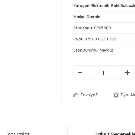
Kategori
Elektronik
,
Balık Bulucul
Marka
Garmin
Stok Kodu
SR05689
Fiyat
875,00 USD + KDV
Stok Durumu
Mevcut
Tavsiye Et
Fiyar A
Yorumlar
Taksit Seçenekle