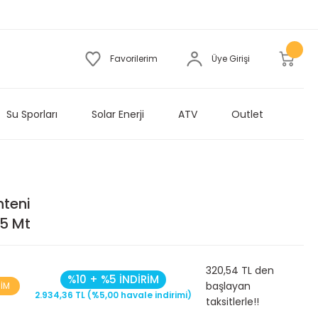
Favorilerim
Üye Girişi
Su Sporları
Solar Enerji
ATV
Outlet
nteni
.5 Mt
320,54 TL den
%10 + %5 İNDİRİM
başlayan
RİM
2.934,36 TL (%5,00 havale indirimi)
taksitlerle!!