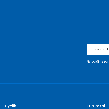
Ürün açıklamasında eksik bilgiler bulunuyor.
Ürün bilgilerinde hatalar bulunuyor.
Ürün fiyatı diğer sitelerden daha pahalı.
Bu ürüne benzer farklı alternatifler olmalı.
*istediğiniz zam
Üyelik
Kurumsal