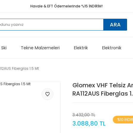
Havale & EFT Ödemelerinde %15 İNDİRİM!
ARA
 Ski
Tekne Malzemeleri
Elektrik
Elektronik
12AUS Fiberglas 1.5 Mt
Glomex VHF Telsiz A
RA112AUS Fiberglas 1
3.432,00 TL
%10 İNDİ
3.088,80 TL