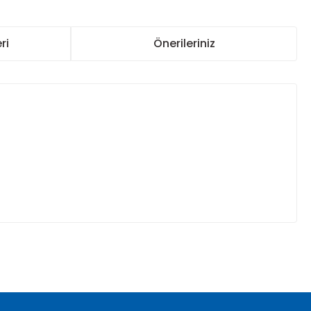
ri
Önerileriniz
za iletebilirsiniz.