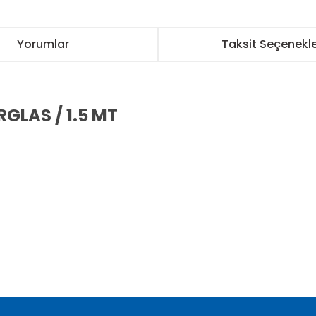
Yorumlar
Taksit Seçenekle
RGLAS / 1.5 MT
nularda yetersiz gördüğünüz noktaları öneri formunu kullanarak tarafımı
Bu ürüne ilk yorumu siz yapın!