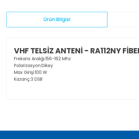
Ürün Bilgisi
VHF TELSİZ ANTENİ - RA112NY FİBE
Frekans Aralığı:156-162 Mhz
Polarizasyon:Dikey
Max Girişi:100 W
Kazanç:3 DSB
Bu ürünün fiyat bilgisi, resim, ürün açıklamalarında ve diğer ko
Görüş ve önerileriniz için teşekkür ederiz.
Ürün resmi kalitesiz, bozuk veya görüntülenemiyor.