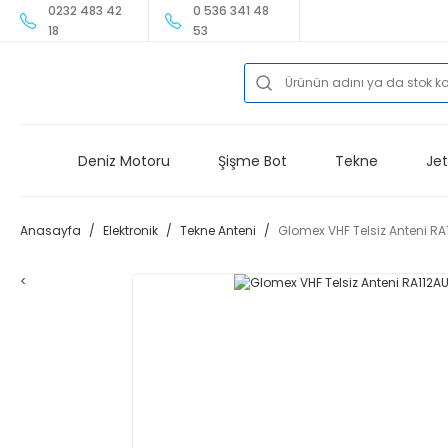
0232 483 42
0 536 341 48
18
53
Deniz Motoru
Şişme Bot
Tekne
Jet
Anasayfa
Elektronik
Tekne Anteni
Glomex VHF Telsiz Anteni RA1
<