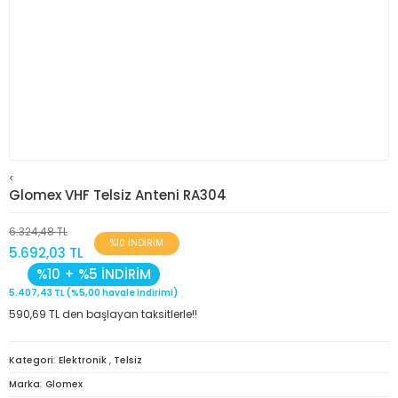
<
Glomex VHF Telsiz Anteni RA304
6.324,48 TL
%10 İNDİRİM
5.692,03 TL
%10 + %5 İNDİRİM
5.407,43 TL (%5,00 havale indirimi)
590,69 TL den başlayan taksitlerle!!
Kategori
Elektronik
,
Telsiz
Marka
Glomex