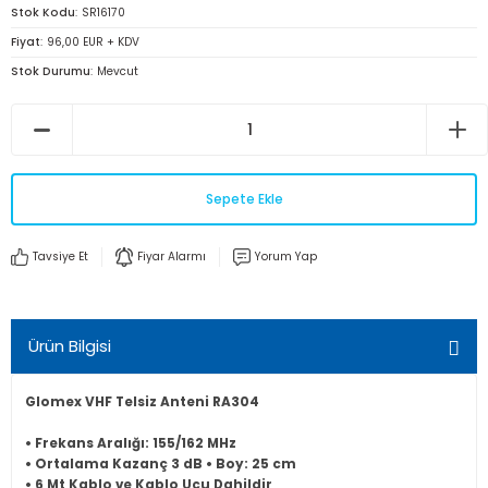
Stok Kodu
SR16170
Fiyat
96,00 EUR + KDV
Stok Durumu
Mevcut
Sepete Ekle
Tavsiye Et
Fiyar Alarmı
Yorum Yap
Ürün Bilgisi
Glomex VHF Telsiz Anteni RA304
• Frekans Aralığı: 155/162 MHz
• Ortalama Kazanç 3 dB • Boy: 25 cm
• 6 Mt Kablo ve Kablo Ucu Dahildir