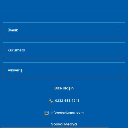
Bu ürüne benzer farklı alternatifler olmalı.
Üyelik
Gönder
Kurumsal
Alışveriş
Bize Ulaşın
0232 483 42 18
info@denizmar.com
Sosyal Medya