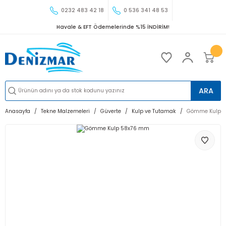
0232 483 42 18
0 536 341 48 53
Havale & EFT Ödemelerinde %15 İNDİRİM!
ARA
Anasayfa
Tekne Malzemeleri
Güverte
Kulp ve Tutamak
Gömme Kulp 