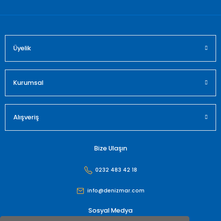
Bu ürüne benzer farklı alternatifler olmalı.
Üyelik
Gönder
Kurumsal
Alışveriş
Bize Ulaşın
0232 483 42 18
info@denizmar.com
Sosyal Medya