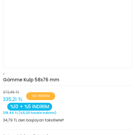
<
Gömme Kulp 58x76 mm
372,45 TL
%10 İNDİRİM
335,21 TL
%10 + %5 İNDİRİM
318,44 TL (%5,00 havale indirimi)
34,79 TL den başlayan taksitlerle!!