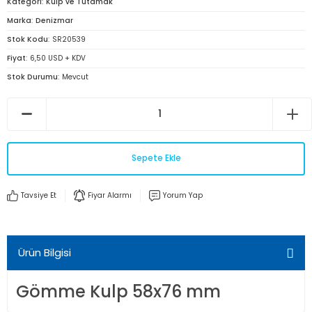
Kategori
Kulp ve Tutamak
Marka
Denizmar
Stok Kodu
SR20539
Fiyat
6,50 USD + KDV
Stok Durumu
Mevcut
Sepete Ekle
Tavsiye Et
Fiyar Alarmı
Yorum Yap
Ürün Bilgisi
Gömme Kulp 58x76 mm