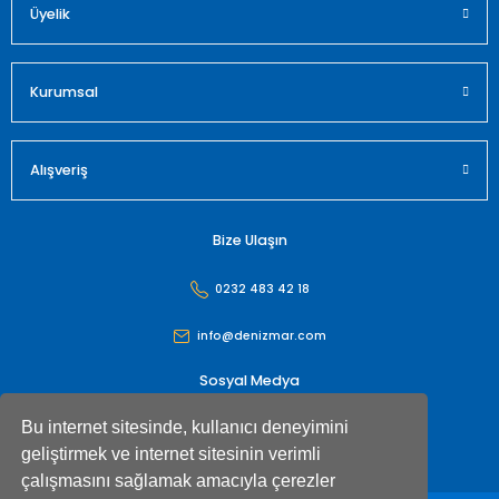
Üyelik
Gönder
Kurumsal
Alışveriş
Bize Ulaşın
0232 483 42 18
info@denizmar.com
Sosyal Medya
Bu internet sitesinde, kullanıcı deneyimini
geliştirmek ve internet sitesinin verimli
çalışmasını sağlamak amacıyla çerezler