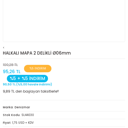
<
HALKALI MAPA 2 DELİKLİ Ø06mm
100,28 TL
%5 İNDİRİM
95,26 TL
%5 + %5 İNDİRİM
90,50 TL (%5,00 havale indirimi)
9,89 TL den başlayan taksitlerle!!
Marka
Denizmar
Stok Kodu
SL44030
Fiyat
1,75 USD + KDV