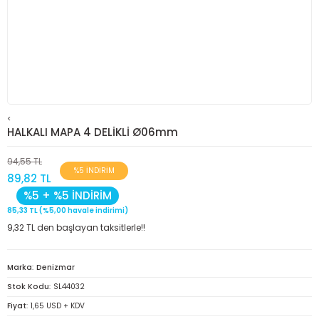
<
HALKALI MAPA 4 DELİKLİ Ø06mm
94,55 TL
%5 İNDİRİM
89,82 TL
%5 + %5 İNDİRİM
85,33 TL (%5,00 havale indirimi)
9,32 TL den başlayan taksitlerle!!
Marka
Denizmar
Stok Kodu
SL44032
Fiyat
1,65 USD + KDV