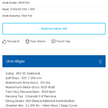
Stok Kodu
SR05760
Fiyat
3.000,00 USD + KDV
Stok Durumu
Stok Yok
Gelince Haber Ver
Tavsiye Et
Fiyar Alarmı
Yorum Yap
Ürün Bilgisi
Voltaj : 36V DC Elektronik
Şaft Boyu : 100” / 254 cm
Maksimum İtme Gücü : 120 Lbs
Maksimum Motor Gücü :1620 Watt
Tam Güç Pervane Devri : 1500 Rpm
Pervane Tipi : 2 Kanatlı 11.4”Pervane
Dönüş Ekseni: 360 Derece Elektronik KontrollüMax
Önerilen Akü : 3 x 105 Ah – Derin Devir / Deep Cycle