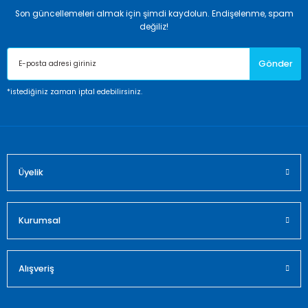
Son güncellemeleri almak için şimdi kaydolun. Endişelenme, spam
Ürün resmi kalitesiz, bozuk veya görüntülenemiyor.
değiliz!
Ürün açıklamasında eksik bilgiler bulunuyor.
Gönder
Ürün bilgilerinde hatalar bulunuyor.
Ürün fiyatı diğer sitelerden daha pahalı.
*istediğiniz zaman iptal edebilirsiniz.
Bu ürüne benzer farklı alternatifler olmalı.
Üyelik
Gönder
Kurumsal
Alışveriş