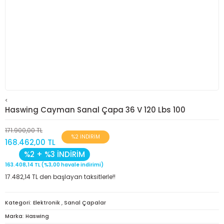
<
Haswing Cayman Sanal Çapa 36 V 120 Lbs 100
171.900,00 TL
%2 İNDİRİM
168.462,00 TL
%2 + %3 İNDİRİM
163.408,14 TL (%3,00 havale indirimi)
17.482,14 TL den başlayan taksitlerle!!
Kategori
Elektronik
,
Sanal Çapalar
Marka
Haswing