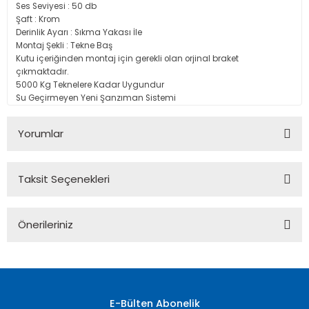
Ses Seviyesi : 50 db
Şaft : Krom
Derinlik Ayarı : Sıkma Yakası İle
Montaj Şekli : Tekne Baş
Kutu içeriğinden montaj için gerekli olan orjinal braket
çıkmaktadır.
5000 Kg Teknelere Kadar Uygundur
Su Geçirmeyen Yeni Şanzıman Sistemi
Yorumlar
Taksit Seçenekleri
Bu ürüne ilk yorumu siz yapın!
Önerileriniz
Yorum Yaz
Bu ürünün fiyat bilgisi, resim, ürün açıklamalarında ve diğer
konularda yetersiz gördüğünüz noktaları öneri formunu
kullanarak tarafımıza iletebilirsiniz.
Görüş ve önerileriniz için teşekkür ederiz.
E-Bülten Abonelik