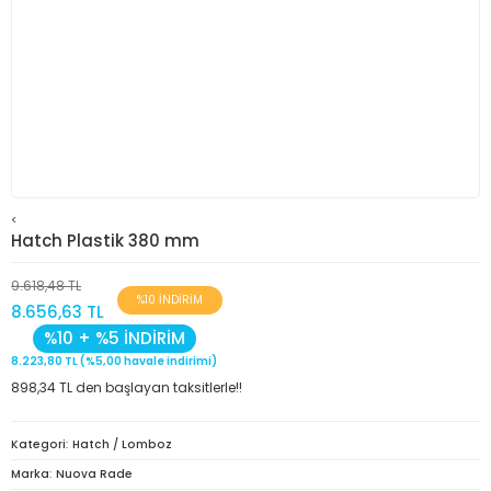
<
Hatch Plastik 380 mm
9.618,48 TL
%10 İNDİRİM
8.656,63 TL
%10 + %5 İNDİRİM
8.223,80 TL (%5,00 havale indirimi)
898,34 TL den başlayan taksitlerle!!
Kategori
Hatch / Lomboz
Marka
Nuova Rade