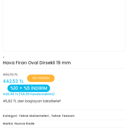
<
Hava Firarı Oval Dirsekli 19 mm
491,70 TL
%10 İNDİRİM
442,53 TL
%10 + %5 İNDİRİM
420,40 TL (%5,00 havale indirimi)
45,92 TL den başlayan taksitlerle!!
Kategori
Tekne Malzemeleri
,
Tekne Tesisatı
Marka
Nuova Rade