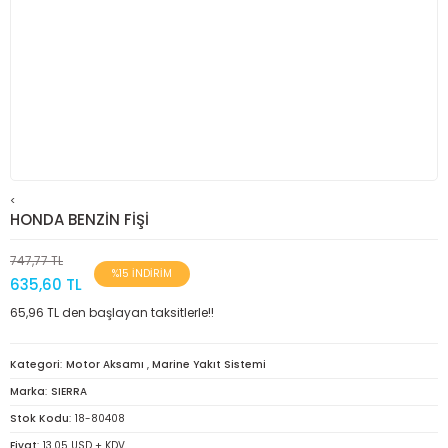
<
HONDA BENZİN FİŞİ
747,77 TL
%15 İNDİRİM
635,60 TL
65,96 TL den başlayan taksitlerle!!
Kategori
Motor Aksamı
,
Marine Yakıt Sistemi
Marka
SIERRA
Stok Kodu
18-80408
Fiyat
13,05 USD + KDV