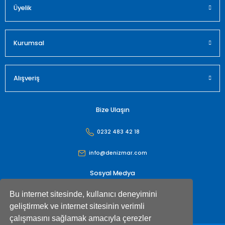
Üyelik
Gönder
Kurumsal
Alışveriş
Bize Ulaşın
0232 483 42 18
info@denizmar.com
Sosyal Medya
Bu internet sitesinde, kullanıcı deneyimini
geliştirmek ve internet sitesinin verimli
çalışmasını sağlamak amacıyla çerezler