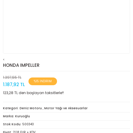
<
HONDA IMPELLER
1.397,55 TL
%15 İNDİRİM
1.187,92 TL
123,28 TL den başlayan taksitlerle!!
Kategori
Deniz Motoru
,
Motor Yağı ve Aksesuarlar
Marka
Kuruoğlu
Stok Kodu
500343
Fiyat
21,18 EUR + KDV