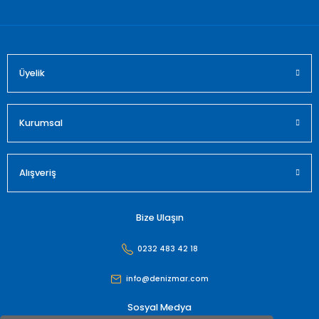
Bu ürüne benzer farklı alternatifler olmalı.
Üyelik
Gönder
Kurumsal
Alışveriş
Bize Ulaşın
0232 483 42 18
info@denizmar.com
Sosyal Medya