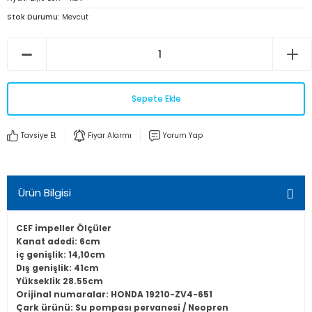
Stok Durumu
Mevcut
Sepete Ekle
Tavsiye Et
Fiyar Alarmı
Yorum Yap
Ürün Bilgisi
CEF impeller Ölçüler
Kanat adedi: 6cm
iç genişlik: 14,10cm
Dış genişlik: 41cm
Yükseklik 28.55cm
Orijinal numaralar: HONDA 19210-ZV4-651
Çark ürünü: Su pompası pervanesi / Neopren