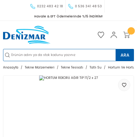
0232 483 42 18
0 536 341 48 53
Havale & EFT Ödemelerinde %15 İNDİRİM!
ARA
Anasayfa
Tekne Malzemeleri
Tekne Tesisatı
Tatlı Su
Hortum Ve Hortum