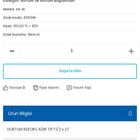
Kategori
Hortum Ve Hortum Bağlantıları
Marka
AS-EL
Stok Kodu
AS10144
Fiyat
810,00 TL + KDV
Stok Durumu
Mevcut
Sepete Ekle
Tavsiye Et
Fiyar Alarmı
Yorum Yap
Ürün Bilgisi
HORTUM REKORU AĞIR TİP 1’1/2 x 27