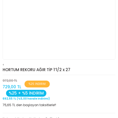
<
HORTUM REKORU AĞIR TİP 1’1/2 x 27
972,00 TL
%25 İNDİRİM
729,00 TL
%25 + %5 İNDİRİM
692,55 TL (%5,00 havale indirimi)
75,65 TL den başlayan taksitlerle!!