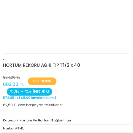
<
HORTUM REKORU AĞIR TİP 1’1/2 x 40
804,00 TL
%25 İNDİRİM
603,00 TL
%25 + %5 İNDİRİM
572,85 TL (%5,00 havale indirimi)
62,58 TL den başlayan taksitlerle!!
Kategori
Hortum Ve Hortum Bağlantıları
Marka
AS-EL