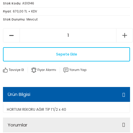
Stok Kodu
AS10146
Fiyat
670,00 TL + KDV
Stok Durumu
Mevcut
Sepete Ekle
Tavsiye Et
Fiyar Alarmı
Yorum Yap
Ürün Bilgisi
HORTUM REKORU AĞIR TİP 1’1/2 x 40
Yorumlar