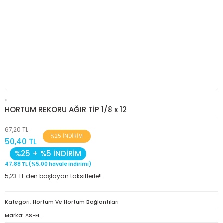
<
HORTUM REKORU AĞIR TİP 1/8 x 12
67,20 TL
%25 İNDİRİM
50,40 TL
%25 + %5 İNDİRİM
47,88 TL (%5,00 havale indirimi)
5,23 TL den başlayan taksitlerle!!
Kategori
Hortum Ve Hortum Bağlantıları
Marka
AS-EL