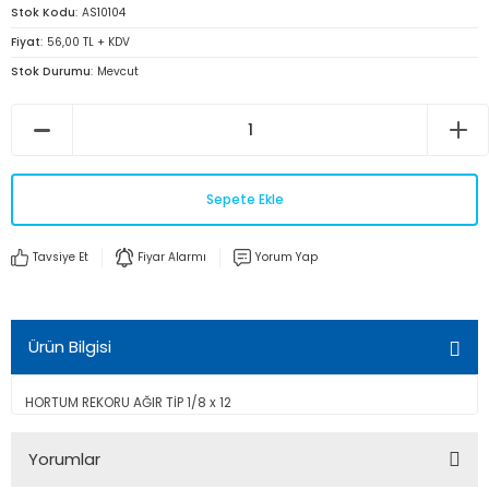
Stok Kodu
AS10104
Fiyat
56,00 TL + KDV
Stok Durumu
Mevcut
Sepete Ekle
Tavsiye Et
Fiyar Alarmı
Yorum Yap
Ürün Bilgisi
HORTUM REKORU AĞIR TİP 1/8 x 12
Yorumlar