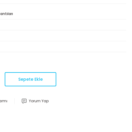
ntıları
Sepete Ekle
larmı
Yorum Yap