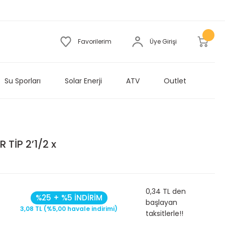
Favorilerim
Üye Girişi
Su Sporları
Solar Enerji
ATV
Outlet
TİP 2’1/2 x
0,34 TL den
%25 + %5 İNDİRİM
başlayan
3,08 TL (%5,00 havale indirimi)
taksitlerle!!