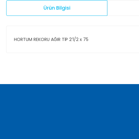
Ürün Bilgisi
HORTUM REKORU AĞIR TİP 2’1/2 x 75
Bu ürünün fiyat bilgisi, resim, ürün açıklamalarında ve diğer ko
Görüş ve önerileriniz için teşekkür ederiz.
Ürün resmi kalitesiz, bozuk veya görüntülenemiyor.
Ürün açıklamasında eksik bilgiler bulunuyor.
Ürün bilgilerinde hatalar bulunuyor.
Ürün fiyatı diğer sitelerden daha pahalı.
Bu ürüne benzer farklı alternatifler olmalı.