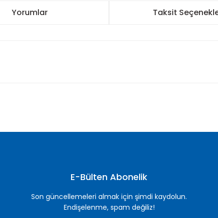
Yorumlar
Taksit Seçenekle
nularda yetersiz gördüğünüz noktaları öneri formunu kullanarak tarafımı
Bu ürüne ilk yorumu siz yapın!
Yorum Yaz
E-Bülten Abonelik
Son güncellemeleri almak için şimdi kaydolun.
Endişelenme, spam değiliz!