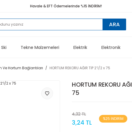
Havale & EFT Ödemelerinde %15 İNDİRİM!
ARA
 Ski
Tekne Malzemeleri
Elektrik
Elektronik
 Ve Hortum Bağlantıları
HORTUM REKORU AĞIR TİP 2’1/2 x 75
HORTUM REKORU AĞIR 
75
4,32 TL
%25 İNDİRİM
3,24 TL