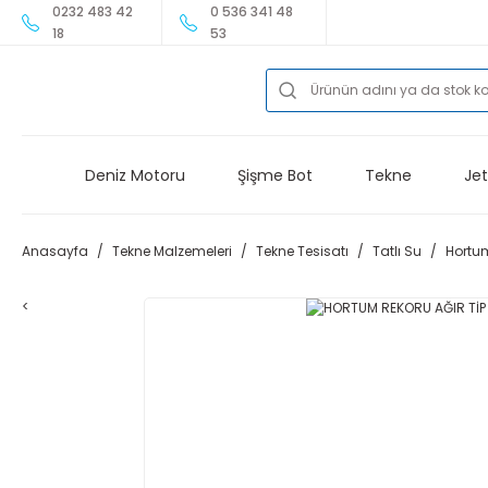
0232 483 42
0 536 341 48
18
53
Deniz Motoru
Şişme Bot
Tekne
Jet
Anasayfa
Tekne Malzemeleri
Tekne Tesisatı
Tatlı Su
Hortum
<