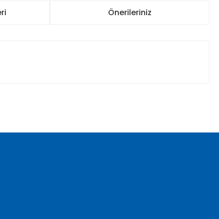
ri
Önerileriniz
za iletebilirsiniz.