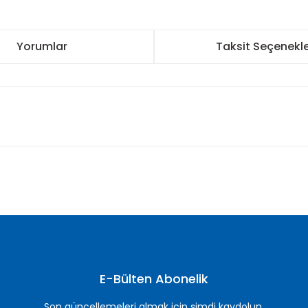
Yorumlar
Taksit Seçenekle
nularda yetersiz gördüğünüz noktaları öneri formunu kullanarak tarafımı
Bu ürüne ilk yorumu siz yapın!
Yorum Yaz
E-Bülten Abonelik
Son güncellemeleri almak için şimdi kaydolun.