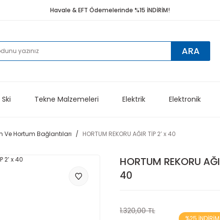
Havale & EFT Ödemelerinde %15 İNDİRİM!
ARA
 Ski
Tekne Malzemeleri
Elektrik
Elektronik
 Ve Hortum Bağlantıları
HORTUM REKORU AĞIR TİP 2’ x 40
HORTUM REKORU AĞIR 
40
1.320,00 TL
%25 İNDİRİM