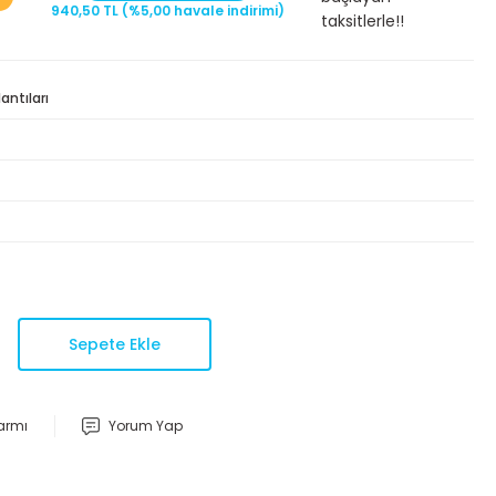
940,50 TL (%5,00 havale indirimi)
taksitlerle!!
ntıları
Sepete Ekle
larmı
Yorum Yap