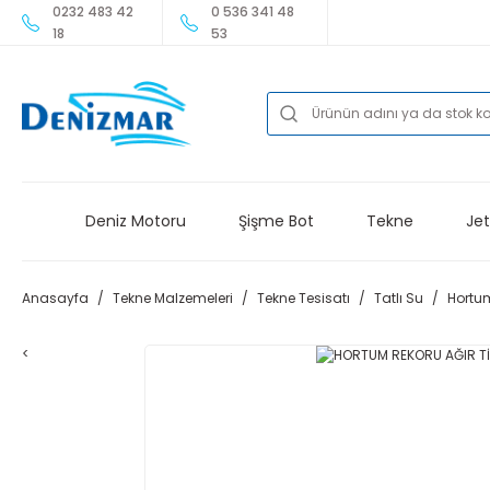
0232 483 42
0 536 341 48
18
53
Deniz Motoru
Şişme Bot
Tekne
Jet
Anasayfa
Tekne Malzemeleri
Tekne Tesisatı
Tatlı Su
Hortum
<