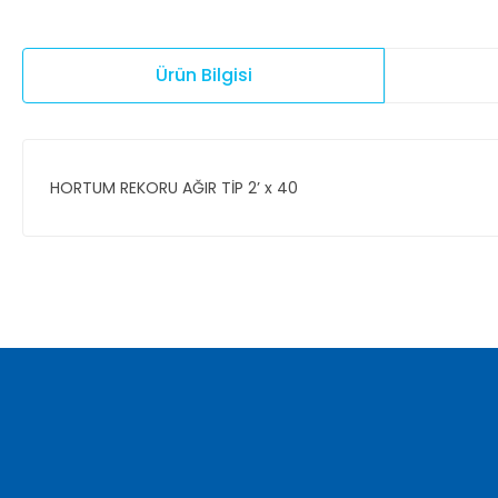
Ürün Bilgisi
HORTUM REKORU AĞIR TİP 2’ x 40
Bu ürünün fiyat bilgisi, resim, ürün açıklamalarında ve diğer ko
Görüş ve önerileriniz için teşekkür ederiz.
Ürün resmi kalitesiz, bozuk veya görüntülenemiyor.
Ürün açıklamasında eksik bilgiler bulunuyor.
Ürün bilgilerinde hatalar bulunuyor.
Ürün fiyatı diğer sitelerden daha pahalı.