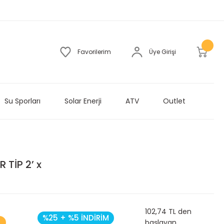
Favorilerim
Üye Girişi
Su Sporları
Solar Enerji
ATV
Outlet
TİP 2’ x
102,74 TL den
%25 + %5 İNDİRİM
başlayan