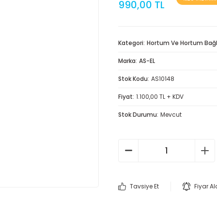
990,00 TL
Kategori
Hortum Ve Hortum Bağla
Marka
AS-EL
Stok Kodu
AS10148
Fiyat
1.100,00 TL + KDV
Stok Durumu
Mevcut
Tavsiye Et
Fiyar A