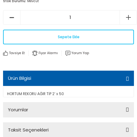
Stok Durumu
Mevcut
Sepete Ekle
Tavsiye Et
Fiyar Alarmı
Yorum Yap
Ürün Bilgisi
HORTUM REKORU AĞIR TİP 2’ x 50
Yorumlar
Taksit Seçenekleri
Bu ürüne ilk yorumu siz yapın!