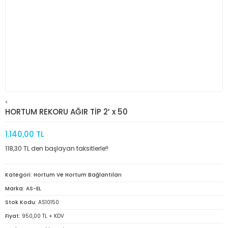
<
HORTUM REKORU AĞIR TİP 2’ x 50
1.140,00 TL
118,30 TL den başlayan taksitlerle!!
Kategori
Hortum Ve Hortum Bağlantıları
Marka
AS-EL
Stok Kodu
AS10150
Fiyat
950,00 TL + KDV