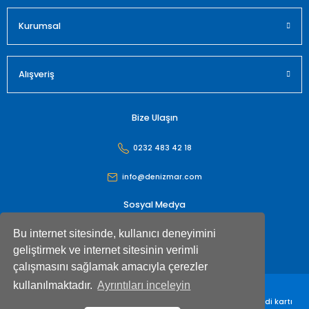
Gönder
Kurumsal
Alışveriş
Bize Ulaşın
0232 483 42 18
info@denizmar.com
Sosyal Medya
Bu internet sitesinde, kullanıcı deneyimini
geliştirmek ve internet sitesinin verimli
çalışmasını sağlamak amacıyla çerezler
kullanılmaktadır.
Ayrıntıları inceleyin
Denizmar İç Dış Ticaret Anonim Şirketi© Tüm hakları saklıdır. Kredi kartı